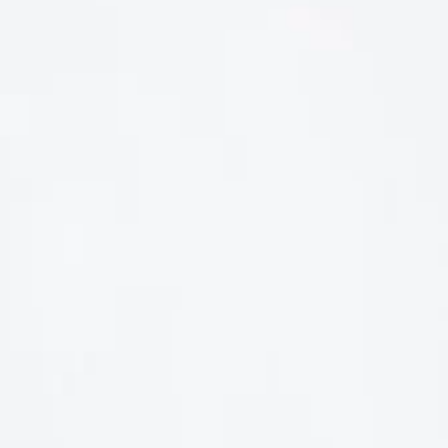
LIÊN HỆ
Số điện thoại: 0987329793
Địa chỉ: 489 Hoàng Quốc Việt, Dịch Vọng Hậu, Cầu Giấy, Hà
Nội, Việt Nam
Email: hoakymart@gmail.com
WEBSITE: https://hoakymart.net/