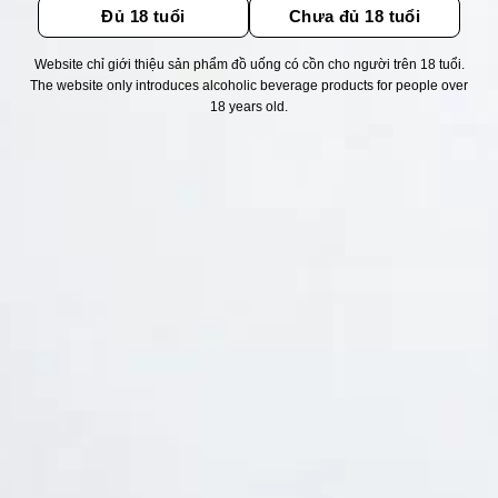
Đủ 18 tuổi
Chưa đủ 18 tuổi
Website chỉ giới thiệu sản phẩm đồ uống có cồn cho người trên 18 tuổi.
Thống kê truy cập
The website only introduces alcoholic beverage products for people over
18 years old.
👁 Tổng truy cập:
1716245
📅 Hôm nay:
7399
📆 Hôm qua:
11524
🟢 Đang online:
27
Fanpapge