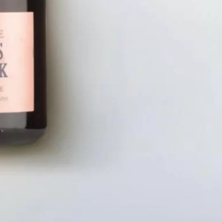
LIÊN HỆ
CHÍN
Số điện thoại: 0987329793
Chính S
Địa chỉ: 489 Hoàng Quốc Việt, Dịch
Chính S
Vọng Hậu, Cầu Giấy, Hà Nội, Việt Nam
Chính Sá
Email: hoakymart@gmail.com
Bảo Mật
WEBSITE: https://hoakymart.net/
Phương 