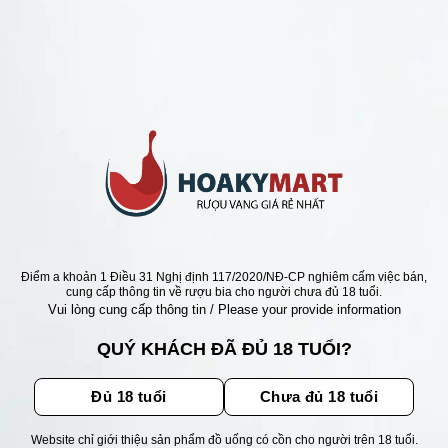
ANG Ý GIÁ RẺ NHẤT
VANG Ý IGNATIUS LIMITED
ON =>GIÁ QUÁ RẺ
Giá
Giá
000
₫
1.280.000
₫
gốc
hiện
là:
tại
1.550.000 ₫.
là:
1.280.000 ₫.
ẬN ƯU ĐÃI
Điểm a khoản 1 Điều 31 Nghị định 117/2020/NĐ-CP nghiêm cấm việc bán,
cung cấp thông tin về rượu bia cho người chưa đủ 18 tuổi.
Vui lòng cung cấp thông tin / Please your provide information
ãi, sự kiện mới nhất dành cho
QUÝ KHÁCH ĐÃ ĐỦ 18 TUỔI?
Đủ 18 tuổi
Chưa đủ 18 tuổi
Website chỉ giới thiệu sản phẩm đồ uống có cồn cho người trên 18 tuổi.