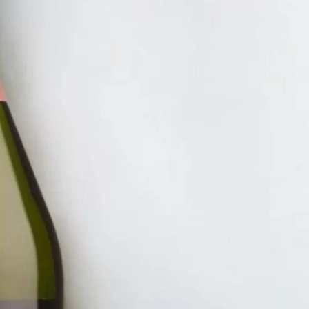
RƯỢU V
RƯỢU 
EDITI
1.550.
ĐĂNG KÝ EMAIL NH
Đăng ký để nhận thông báo mới nhất về khuyến m
bạn.