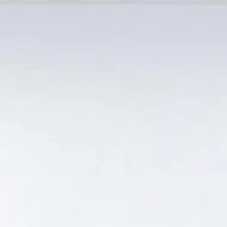
MẠI TỐT
Tin Tức
SẢN PHẨM BÁN CHẠY
GIỎ HÀNG /
0
₫
Hiển thị kết quả duy nhất
A Ở ĐÂU