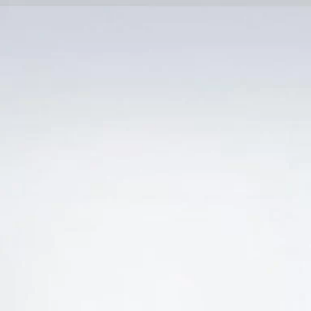
Trang Chủ
SẢN PHẨM KHUYẾN 
 “RƯỢU VANG Ý IGNATIUS LIMITED EDITION MU
-17%