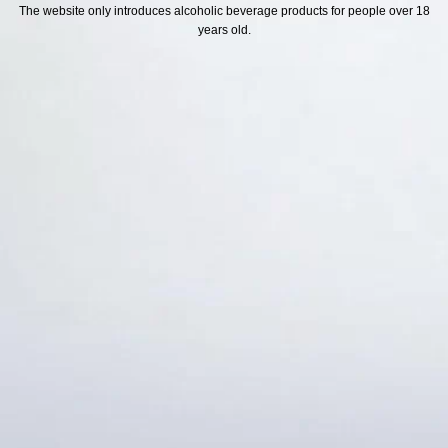
H SÁCH
Địa chỉ
The website only introduces alcoholic beverage products for people over 18
years old.
ách Hoàn Tiền
ách Giao Hàng
ch Đổi Trả - Bảo Hành
 Thông Tin Khách Hàng
Thức Thanh Toán
Thống kê truy cập
👁 Tổng truy cập:
1747321
📅 Hôm nay:
11101
📆 Hôm qua:
14976
🟢 Đang online:
63