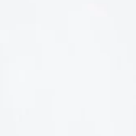
LIÊN HỆ
Số điện thoại: 0987329793
Địa chỉ: 489 Hoàng Quốc Việt, Dịch Vọng Hậu, Cầu Giấy, Hà
Nội, Việt Nam
Email: hoakymart@gmail.com
WEBSITE: https://hoakymart.net/