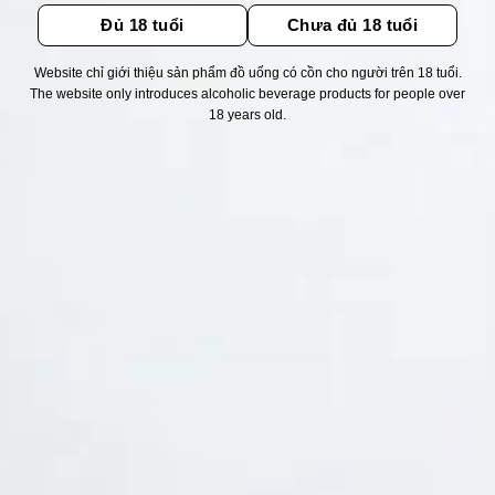
Đủ 18 tuổi
Chưa đủ 18 tuổi
Website chỉ giới thiệu sản phẩm đồ uống có cồn cho người trên 18 tuổi.
The website only introduces alcoholic beverage products for people over
Thống kê truy cập
18 years old.
👁 Tổng truy cập:
1722970
📅 Hôm nay:
1739
📆 Hôm qua:
12384
🟢 Đang online:
40
Fanpapge