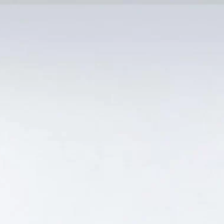
MẠI TỐT
Tin Tức
SẢN PHẨM BÁN CHẠY
GIỎ HÀNG /
0
₫
Hiển thị kết quả duy nhất