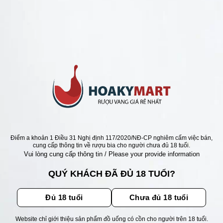
ANG Ý GIÁ RẺ NHẤT
Ý DON VINO PRIMITIVO
A VÀNG GOLD GIÁ RẺ
Giá
Giá
000
₫
945.000
₫
gốc
hiện
là:
tại
1.150.000 ₫.
là:
945.000 ₫.
ẬN ƯU ĐÃI
Điểm a khoản 1 Điều 31 Nghị định 117/2020/NĐ-CP nghiêm cấm việc bán,
cung cấp thông tin về rượu bia cho người chưa đủ 18 tuổi.
Vui lòng cung cấp thông tin / Please your provide information
ãi, sự kiện mới nhất dành cho
QUÝ KHÁCH ĐÃ ĐỦ 18 TUỔI?
Đủ 18 tuổi
Chưa đủ 18 tuổi
Website chỉ giới thiệu sản phẩm đồ uống có cồn cho người trên 18 tuổi.