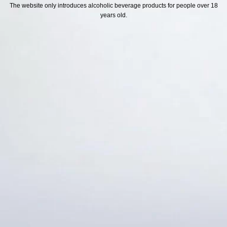
H SÁCH
Địa chỉ
The website only introduces alcoholic beverage products for people over 18
years old.
ách Hoàn Tiền
ách Giao Hàng
ch Đổi Trả - Bảo Hành
 Thông Tin Khách Hàng
Thức Thanh Toán
Thống kê truy cập
👁 Tổng truy cập:
1731998
📅 Hôm nay:
10766
📆 Hôm qua:
12384
🟢 Đang online:
59