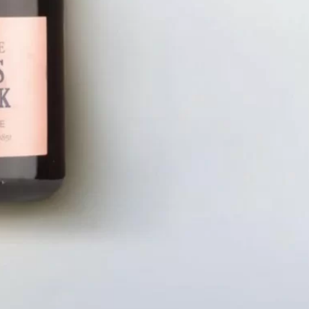
LIÊN HỆ
CHÍN
Số điện thoại: 0987329793
Chính S
Địa chỉ: 489 Hoàng Quốc Việt, Dịch
Chính S
Vọng Hậu, Cầu Giấy, Hà Nội, Việt Nam
Chính Sá
Email: hoakymart@gmail.com
Bảo Mật
WEBSITE: https://hoakymart.net/
Phương 