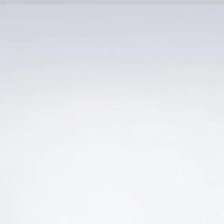
Trang Chủ
SẢN PHẨM KHUYẾN 
Ẻ “RƯỢU VANG Ý RẺ VÀ ĐẸP NGON”
-18%