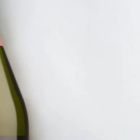
RƯỢU V
VANG 
PUGLI
1.150.
ĐĂNG KÝ EMAIL NH
Đăng ký để nhận thông báo mới nhất về khuyến m
bạn.