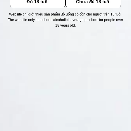
Đủ 18 tuổi
Chưa đủ 18 tuổi
Website chỉ giới thiệu sản phẩm đồ uống có cồn cho người trên 18 tuổi.
Thống kê truy cập
The website only introduces alcoholic beverage products for people over
18 years old.
👁 Tổng truy cập:
1749336
📅 Hôm nay:
13115
📆 Hôm qua:
14976
🟢 Đang online:
47
Fanpapge