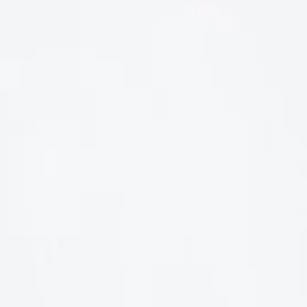
LIÊN HỆ
Số điện thoại: 0987329793
Địa chỉ: 489 Hoàng Quốc Việt, Dịch Vọng Hậu, Cầu Giấy, Hà
Nội, Việt Nam
Email: hoakymart@gmail.com
WEBSITE: https://hoakymart.net/