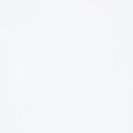
LIÊN HỆ
Số điện thoại: 0987329793
Địa chỉ: 489 Hoàng Quốc Việt, Dịch Vọng Hậu, Cầu Giấy, Hà
Nội, Việt Nam
Email: hoakymart@gmail.com
WEBSITE: https://hoakymart.net/