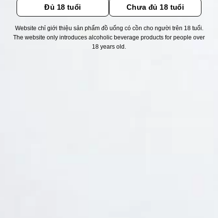
Đủ 18 tuổi
Chưa đủ 18 tuổi
Website chỉ giới thiệu sản phẩm đồ uống có cồn cho người trên 18 tuổi.
Thống kê truy cập
The website only introduces alcoholic beverage products for people over
18 years old.
👁 Tổng truy cập:
1723007
📅 Hôm nay:
1776
📆 Hôm qua:
12384
🟢 Đang online:
42
Fanpapge