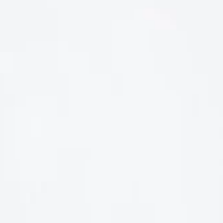
LIÊN HỆ
Số điện thoại: 0987329793
Địa chỉ: 489 Hoàng Quốc Việt, Dịch Vọng Hậu, Cầu Giấy, Hà
Nội, Việt Nam
Email: hoakymart@gmail.com
WEBSITE: https://hoakymart.net/