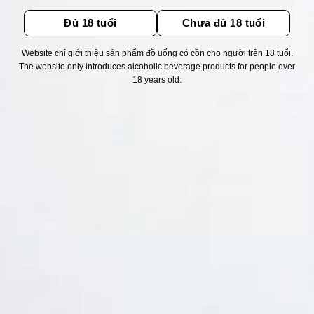
Đủ 18 tuổi
Chưa đủ 18 tuổi
Website chỉ giới thiệu sản phẩm đồ uống có cồn cho người trên 18 tuổi.
The website only introduces alcoholic beverage products for people over
Thống kê truy cập
18 years old.
👁 Tổng truy cập:
1712887
📅 Hôm nay:
4042
📆 Hôm qua:
11524
🟢 Đang online:
26
Fanpapge