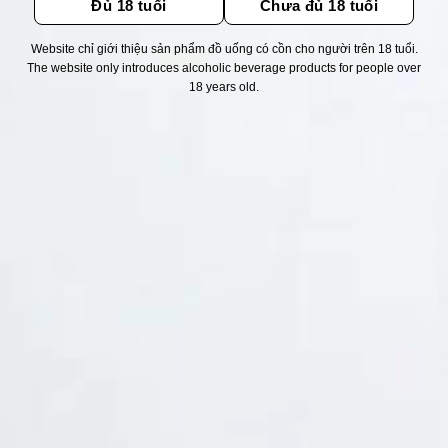
Đủ 18 tuổi
Chưa đủ 18 tuổi
Website chỉ giới thiệu sản phẩm đồ uống có cồn cho người trên 18 tuổi.
Thống kê truy cập
The website only introduces alcoholic beverage products for people over
18 years old.
👁 Tổng truy cập:
1735097
📅 Hôm nay:
13863
📆 Hôm qua:
12384
🟢 Đang online:
63
Fanpapge