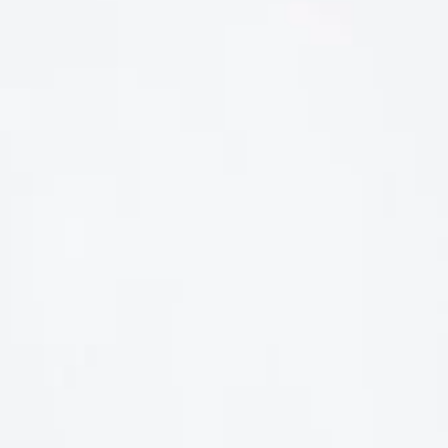
LIÊN HỆ
Số điện thoại: 0987329793
Địa chỉ: 489 Hoàng Quốc Việt, Dịch Vọng Hậu, Cầu Giấy, Hà
Nội, Việt Nam
Email: hoakymart@gmail.com
WEBSITE: https://hoakymart.net/