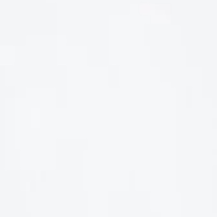
LIÊN HỆ
Số điện thoại: 0987329793
Địa chỉ: 489 Hoàng Quốc Việt, Dịch Vọng Hậu, Cầu Giấy, Hà
Nội, Việt Nam
Email: hoakymart@gmail.com
WEBSITE: https://hoakymart.net/