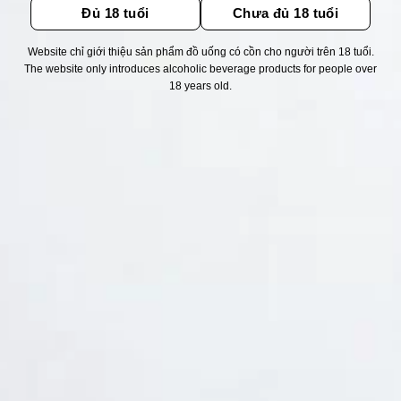
Đủ 18 tuổi
Chưa đủ 18 tuổi
Website chỉ giới thiệu sản phẩm đồ uống có cồn cho người trên 18 tuổi.
Thống kê truy cập
The website only introduces alcoholic beverage products for people over
18 years old.
👁 Tổng truy cập:
1727752
📅 Hôm nay:
6521
📆 Hôm qua:
12384
🟢 Đang online:
58
Fanpapge