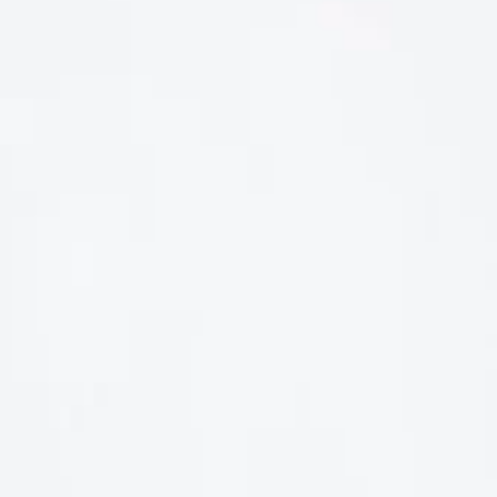
LIÊN HỆ
Số điện thoại: 0987329793
Địa chỉ: 489 Hoàng Quốc Việt, Dịch Vọng Hậu, Cầu Giấy, Hà
Nội, Việt Nam
Email: hoakymart@gmail.com
WEBSITE: https://hoakymart.net/