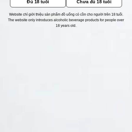
Đủ 18 tuổi
Chưa đủ 18 tuổi
Website chỉ giới thiệu sản phẩm đồ uống có cồn cho người trên 18 tuổi.
Thống kê truy cập
The website only introduces alcoholic beverage products for people over
18 years old.
👁 Tổng truy cập:
1753880
📅 Hôm nay:
2708
📆 Hôm qua:
14948
🟢 Đang online:
52
Fanpapge