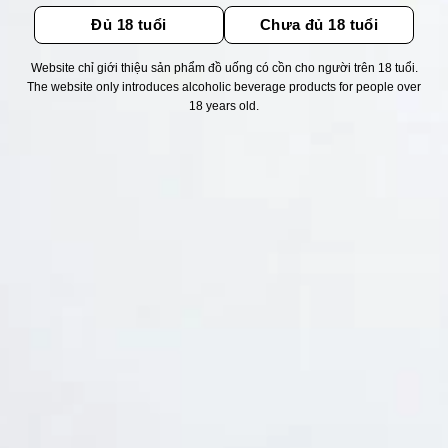
Đủ 18 tuổi
Chưa đủ 18 tuổi
Website chỉ giới thiệu sản phẩm đồ uống có cồn cho người trên 18 tuổi.
The website only introduces alcoholic beverage products for people over
Thống kê truy cập
18 years old.
👁 Tổng truy cập:
1713223
📅 Hôm nay:
4378
📆 Hôm qua:
11524
🟢 Đang online:
31
Fanpapge