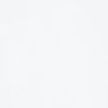
LIÊN HỆ
Số điện thoại: 0987329793
Địa chỉ: 489 Hoàng Quốc Việt, Dịch Vọng Hậu, Cầu Giấy, Hà
Nội, Việt Nam
Email: hoakymart@gmail.com
WEBSITE: https://hoakymart.net/