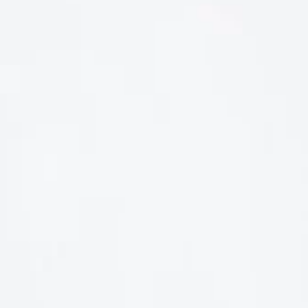
LIÊN HỆ
Số điện thoại: 0987329793
Địa chỉ: 489 Hoàng Quốc Việt, Dịch Vọng Hậu, Cầu Giấy, Hà
Nội, Việt Nam
Email: hoakymart@gmail.com
WEBSITE: https://hoakymart.net/