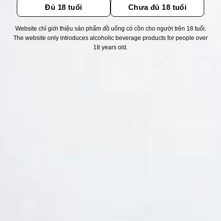
Đủ 18 tuổi
Chưa đủ 18 tuổi
Website chỉ giới thiệu sản phẩm đồ uống có cồn cho người trên 18 tuổi.
Thống kê truy cập
The website only introduces alcoholic beverage products for people over
18 years old.
👁 Tổng truy cập:
1717912
📅 Hôm nay:
9066
📆 Hôm qua:
11524
🟢 Đang online:
53
Fanpapge