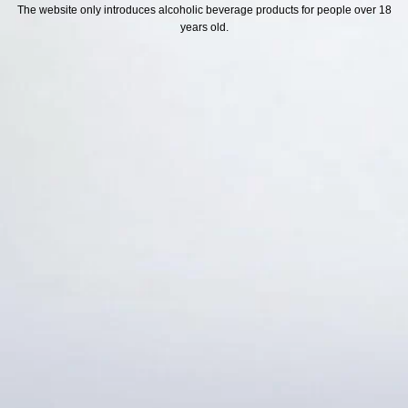
H SÁCH
Địa chỉ
The website only introduces alcoholic beverage products for people over 18
years old.
ách Hoàn Tiền
ách Giao Hàng
ch Đổi Trả - Bảo Hành
 Thông Tin Khách Hàng
Thức Thanh Toán
Thống kê truy cập
👁 Tổng truy cập:
1717566
📅 Hôm nay:
8720
📆 Hôm qua:
11524
🟢 Đang online:
63