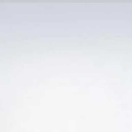
Trang Chủ
SẢN PHẨM KHUYẾN 
Ẻ “VANG CHATEAU PETIT MANGOT FRANCE LA FL
-15%