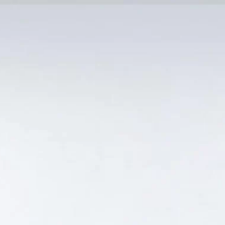
MẠI TỐT
Tin Tức
SẢN PHẨM BÁN CHẠY
GIỎ HÀNG /
0
₫
Hiển thị kết quả duy nhất
EUR GIÁ