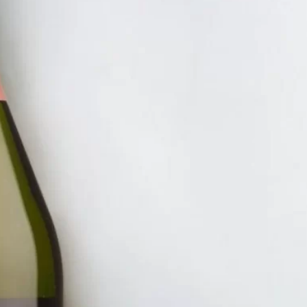
NHẤT 100K
RƯỢU V
VANG 
MANGO
NHẤT
1.350.
ĐĂNG KÝ EMAIL NH
Đăng ký để nhận thông báo mới nhất về khuyến m
bạn.