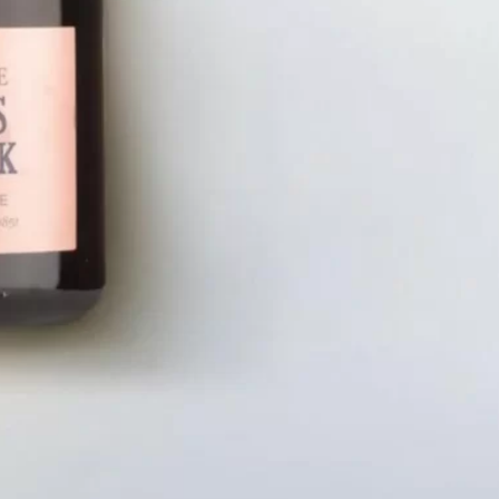
LIÊN HỆ
CHÍN
Số điện thoại: 0987329793
Chính S
Địa chỉ: 489 Hoàng Quốc Việt, Dịch
Chính S
Vọng Hậu, Cầu Giấy, Hà Nội, Việt Nam
Chính Sá
Email: hoakymart@gmail.com
Bảo Mật
WEBSITE: https://hoakymart.net/
Phương 