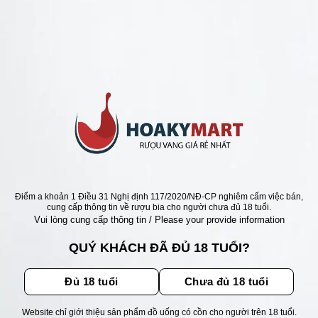
ANG PHÁP =>BÁN RẺ NHẤT 100K
PHÁP CHATEAU PETIT
T FRANCE LA FLEUR RẺ
Giá
Giá
000
₫
1.150.000
₫
gốc
hiện
là:
tại
1.350.000 ₫.
là:
1.150.000 ₫.
ẬN ƯU ĐÃI
Điểm a khoản 1 Điều 31 Nghị định 117/2020/NĐ-CP nghiêm cấm việc bán,
cung cấp thông tin về rượu bia cho người chưa đủ 18 tuổi.
Vui lòng cung cấp thông tin / Please your provide information
ãi, sự kiện mới nhất dành cho
QUÝ KHÁCH ĐÃ ĐỦ 18 TUỔI?
Đủ 18 tuổi
Chưa đủ 18 tuổi
Website chỉ giới thiệu sản phẩm đồ uống có cồn cho người trên 18 tuổi.