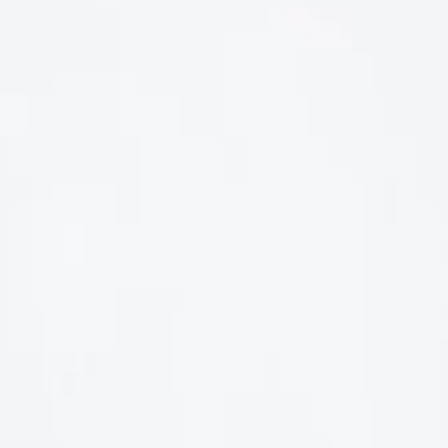
LIÊN HỆ
Số điện thoại: 0987329793
Địa chỉ: 489 Hoàng Quốc Việt, Dịch Vọng Hậu, Cầu Giấy, Hà
Nội, Việt Nam
Email: hoakymart@gmail.com
WEBSITE: https://hoakymart.net/