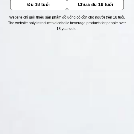
Đủ 18 tuổi
Chưa đủ 18 tuổi
Website chỉ giới thiệu sản phẩm đồ uống có cồn cho người trên 18 tuổi.
Thống kê truy cập
The website only introduces alcoholic beverage products for people over
18 years old.
👁 Tổng truy cập:
1715172
📅 Hôm nay:
6327
📆 Hôm qua:
11524
🟢 Đang online:
42
Fanpapge