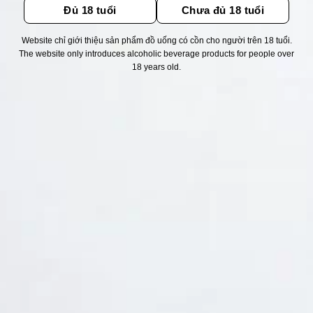
Đủ 18 tuổi
Chưa đủ 18 tuổi
Website chỉ giới thiệu sản phẩm đồ uống có cồn cho người trên 18 tuổi.
Thống kê truy cập
The website only introduces alcoholic beverage products for people over
18 years old.
👁 Tổng truy cập:
1722338
📅 Hôm nay:
1107
📆 Hôm qua:
12384
🟢 Đang online:
46
Fanpapge