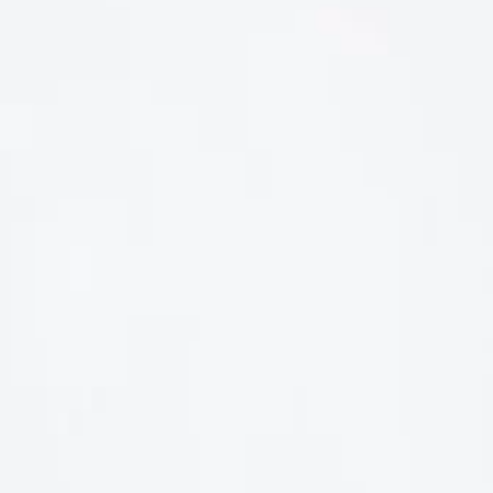
LIÊN HỆ
Số điện thoại: 0987329793
Địa chỉ: 489 Hoàng Quốc Việt, Dịch Vọng Hậu, Cầu Giấy, Hà
Nội, Việt Nam
Email: hoakymart@gmail.com
WEBSITE: https://hoakymart.net/