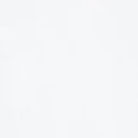
LIÊN HỆ
Số điện thoại: 0987329793
Địa chỉ: 489 Hoàng Quốc Việt, Dịch Vọng Hậu, Cầu Giấy, Hà
Nội, Việt Nam
Email: hoakymart@gmail.com
WEBSITE: https://hoakymart.net/