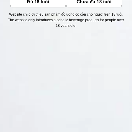
Đủ 18 tuổi
Chưa đủ 18 tuổi
Website chỉ giới thiệu sản phẩm đồ uống có cồn cho người trên 18 tuổi.
Thống kê truy cập
The website only introduces alcoholic beverage products for people over
18 years old.
👁 Tổng truy cập:
1739541
📅 Hôm nay:
3328
📆 Hôm qua:
14976
🟢 Đang online:
54
Fanpapge