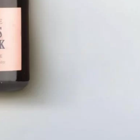
LIÊN HỆ
CHÍN
Số điện thoại: 0987329793
Chính S
Địa chỉ: 489 Hoàng Quốc Việt, Dịch
Chính S
Vọng Hậu, Cầu Giấy, Hà Nội, Việt Nam
Chính Sá
Email: hoakymart@gmail.com
Bảo Mật
WEBSITE: https://hoakymart.net/
Phương 