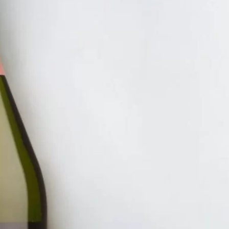
NHẤT 100K
RƯỢU V
VANG 
COTES
550.00
ĐĂNG KÝ EMAIL NH
Đăng ký để nhận thông báo mới nhất về khuyến m
bạn.