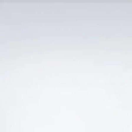
Trang Chủ
SẢN PHẨM KHUYẾN 
Ẻ “VANG HỒNG LA FIOLE COTES DU RHONE RẺ N
-21%