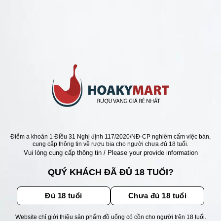
ANG PHÁP =>BÁN RẺ NHẤT 100K
HỒNG PHÁP LA FIOLE
 DU RHONE GIÁ RẺ
Giá
Giá
0
₫
435.000
₫
gốc
hiện
là:
tại
550.000 ₫.
là:
435.000 ₫.
ẬN ƯU ĐÃI
Điểm a khoản 1 Điều 31 Nghị định 117/2020/NĐ-CP nghiêm cấm việc bán,
cung cấp thông tin về rượu bia cho người chưa đủ 18 tuổi.
Vui lòng cung cấp thông tin / Please your provide information
ãi, sự kiện mới nhất dành cho
QUÝ KHÁCH ĐÃ ĐỦ 18 TUỔI?
Đủ 18 tuổi
Chưa đủ 18 tuổi
Website chỉ giới thiệu sản phẩm đồ uống có cồn cho người trên 18 tuổi.