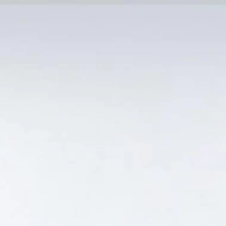
MẠI TỐT
Tin Tức
SẢN PHẨM BÁN CHẠY
GIỎ HÀNG /
0
₫
Hiển thị kết quả duy nhất
HẤT HÀ