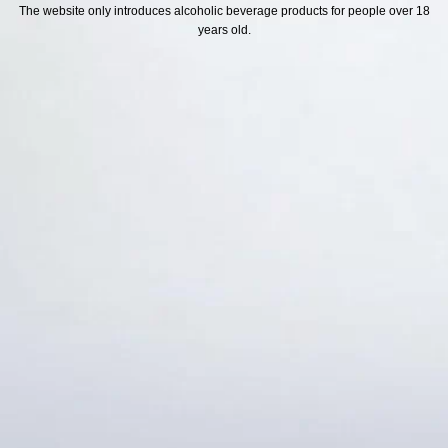
H SÁCH
Địa chỉ
The website only introduces alcoholic beverage products for people over 18
years old.
ách Hoàn Tiền
ách Giao Hàng
ch Đổi Trả - Bảo Hành
 Thông Tin Khách Hàng
Thức Thanh Toán
Thống kê truy cập
👁 Tổng truy cập:
1731230
📅 Hôm nay:
9998
📆 Hôm qua:
12384
🟢 Đang online:
39