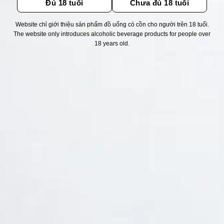
Đủ 18 tuổi
Chưa đủ 18 tuổi
Website chỉ giới thiệu sản phẩm đồ uống có cồn cho người trên 18 tuổi.
Thống kê truy cập
The website only introduces alcoholic beverage products for people over
18 years old.
👁 Tổng truy cập:
1765768
📅 Hôm nay:
3330
📆 Hôm qua:
11263
🟢 Đang online:
21
Fanpapge