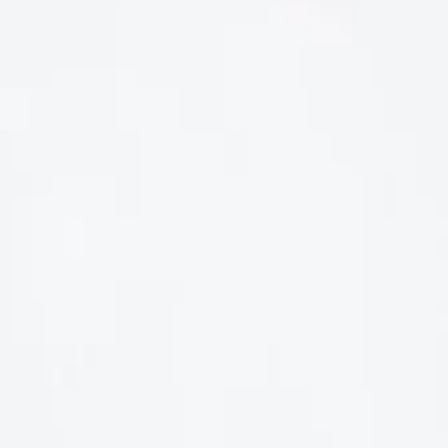
LIÊN HỆ
Số điện thoại: 0987329793
Địa chỉ: 489 Hoàng Quốc Việt, Dịch Vọng Hậu, Cầu Giấy, Hà
Nội, Việt Nam
Email: hoakymart@gmail.com
WEBSITE: https://hoakymart.net/