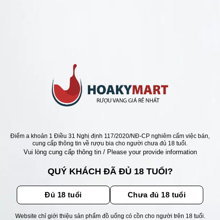
HAMPAGNE GIÁ RẺ NHẤT
VANG SENSI 18K
TO ROSE =>GIÁ RẺ
Giá
Giá
0
₫
505.000
₫
gốc
hiện
là:
tại
850.000 ₫.
là:
505.000 ₫.
ẬN ƯU ĐÃI
Điểm a khoản 1 Điều 31 Nghị định 117/2020/NĐ-CP nghiêm cấm việc bán,
cung cấp thông tin về rượu bia cho người chưa đủ 18 tuổi.
Vui lòng cung cấp thông tin / Please your provide information
ãi, sự kiện mới nhất dành cho
QUÝ KHÁCH ĐÃ ĐỦ 18 TUỔI?
Đủ 18 tuổi
Chưa đủ 18 tuổi
Website chỉ giới thiệu sản phẩm đồ uống có cồn cho người trên 18 tuổi.