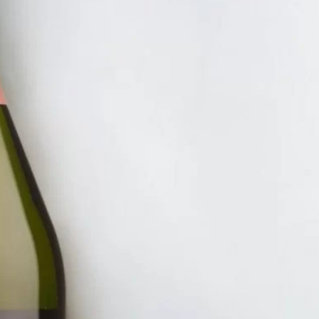
RẺ 150K
RƯỢU VANG Ý GIÁ RẺ NHẤT
RƯỢU C
RƯỢU 
MOSCA
850.00
ĐĂNG KÝ EMAIL NH
Đăng ký để nhận thông báo mới nhất về khuyến m
bạn.