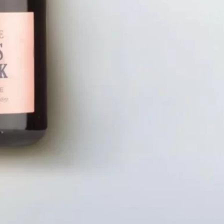
LIÊN HỆ
CHÍN
Số điện thoại: 0987329793
Chính S
Địa chỉ: 489 Hoàng Quốc Việt, Dịch
Chính S
Vọng Hậu, Cầu Giấy, Hà Nội, Việt Nam
Chính Sá
Email: hoakymart@gmail.com
Bảo Mật
WEBSITE: https://hoakymart.net/
Phương 