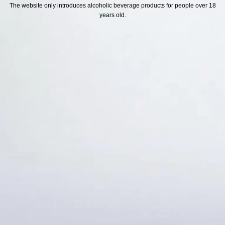
H SÁCH
Địa chỉ
The website only introduces alcoholic beverage products for people over 18
years old.
ách Hoàn Tiền
ách Giao Hàng
ch Đổi Trả - Bảo Hành
 Thông Tin Khách Hàng
Thức Thanh Toán
Thống kê truy cập
👁 Tổng truy cập:
1727584
📅 Hôm nay:
6353
📆 Hôm qua:
12384
🟢 Đang online:
62