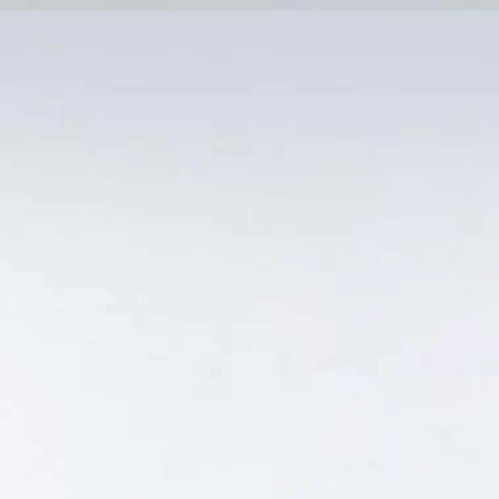
MẠI TỐT
Tin Tức
SẢN PHẨM BÁN CHẠY
GIỎ HÀNG /
0
₫
Hiển thị kết quả duy nhất
 GIÁ