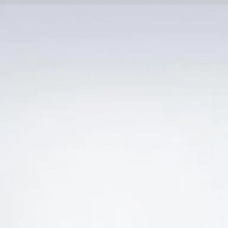
Trang Chủ
SẢN PHẨM KHUYẾN 
Ẻ “VANG NGỌT HỒNG SENSI 18K MOSCATO ROSE
-41%