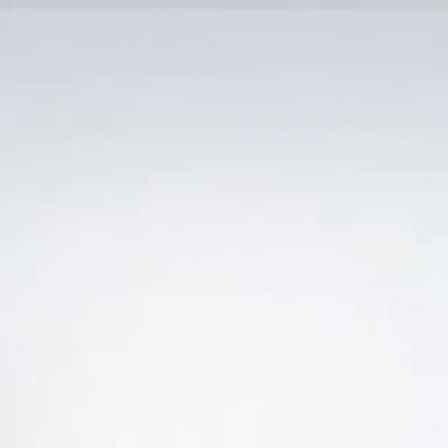
Trang Chủ
SẢN PHẨM KHUYẾN 
Ẻ “VANG NGỌT MORELLI MOSCATO”
-18%