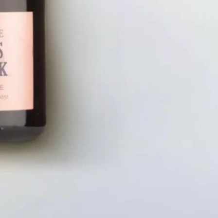
LIÊN HỆ
CHÍN
Số điện thoại: 0987329793
Chính S
Địa chỉ: 489 Hoàng Quốc Việt, Dịch
Chính S
Vọng Hậu, Cầu Giấy, Hà Nội, Việt Nam
Chính Sá
Email: hoakymart@gmail.com
Bảo Mật
WEBSITE: https://hoakymart.net/
Phương 