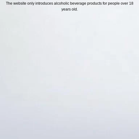
H SÁCH
Địa chỉ
The website only introduces alcoholic beverage products for people over 18
years old.
ách Hoàn Tiền
ách Giao Hàng
ch Đổi Trả - Bảo Hành
 Thông Tin Khách Hàng
Thức Thanh Toán
Thống kê truy cập
👁 Tổng truy cập:
1723456
📅 Hôm nay:
2225
📆 Hôm qua:
12384
🟢 Đang online:
37