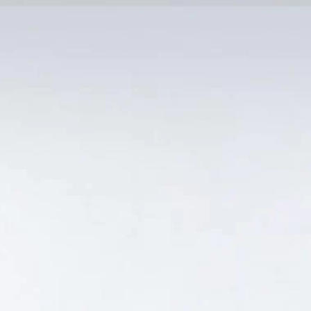
MẠI TỐT
Tin Tức
SẢN PHẨM BÁN CHẠY
GIỎ HÀNG /
0
₫
Hiển thị kết quả duy nhất