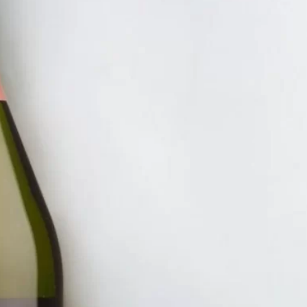
RƯỢU V
VANG 
DOCG 5
650.00
ĐĂNG KÝ EMAIL NH
Đăng ký để nhận thông báo mới nhất về khuyến m
bạn.