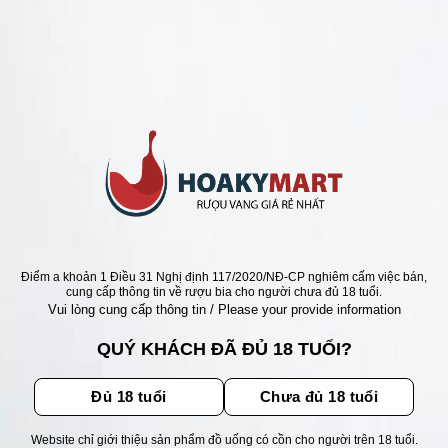
ANG Ý GIÁ RẺ NHẤT
NGỌT MORELLI MOSCATO
 ĐỘ SIÊU RẺ
Giá
Giá
0
₫
530.000
₫
gốc
hiện
là:
tại
650.000 ₫.
là:
530.000 ₫.
ẬN ƯU ĐÃI
Điểm a khoản 1 Điều 31 Nghị định 117/2020/NĐ-CP nghiêm cấm việc bán,
cung cấp thông tin về rượu bia cho người chưa đủ 18 tuổi.
Vui lòng cung cấp thông tin / Please your provide information
ãi, sự kiện mới nhất dành cho
QUÝ KHÁCH ĐÃ ĐỦ 18 TUỔI?
Đủ 18 tuổi
Chưa đủ 18 tuổi
Website chỉ giới thiệu sản phẩm đồ uống có cồn cho người trên 18 tuổi.