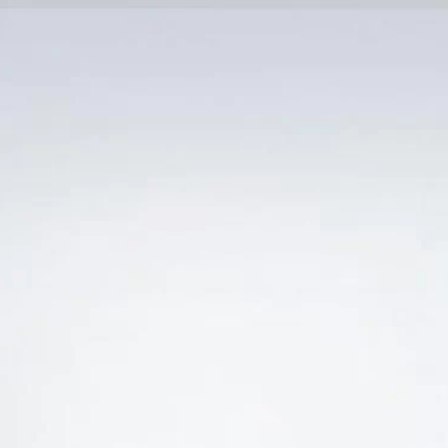
Trang Chủ
SẢN PHẨM KHUYẾN 
Ẻ “VANG NGỌT Ý PASSIONE HƯƠNG THƠM DỊU 
-16%