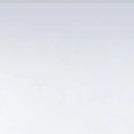
MẠI TỐT
Tin Tức
SẢN PHẨM BÁN CHẠY
GIỎ HÀNG /
0
₫
Hiển thị kết quả duy nhất
NGON”