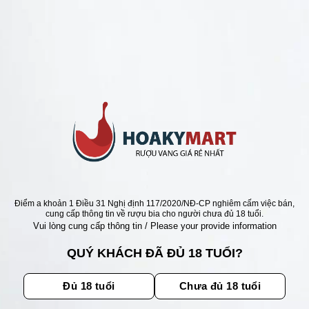
NG NGỌT =>GIÁ SIÊU RẺ 150K
VANG NGỌT Ý PASSIONE
 RẺ NHẤT
xếp
Giá
Giá
0
₫
320.000
₫
gốc
hiện
5
là:
tại
380.000 ₫.
là:
320.000 ₫.
Điểm a khoản 1 Điều 31 Nghị định 117/2020/NĐ-CP nghiêm cấm việc bán,
ẬN ƯU ĐÃI
cung cấp thông tin về rượu bia cho người chưa đủ 18 tuổi.
Vui lòng cung cấp thông tin / Please your provide information
ãi, sự kiện mới nhất dành cho
QUÝ KHÁCH ĐÃ ĐỦ 18 TUỔI?
Đủ 18 tuổi
Chưa đủ 18 tuổi