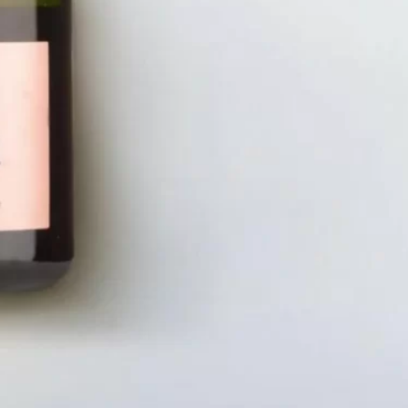
LIÊN HỆ
CHÍN
Số điện thoại: 0987329793
Chính S
Địa chỉ: 489 Hoàng Quốc Việt, Dịch
Chính S
Vọng Hậu, Cầu Giấy, Hà Nội, Việt Nam
Chính Sá
Email: hoakymart@gmail.com
Bảo Mật
WEBSITE: https://hoakymart.net/
Phương 