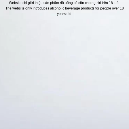
Website chỉ giới thiệu sản phẩm đồ uống có cồn cho người trên 18 tuổi.
The website only introduces alcoholic beverage products for people over 18
H SÁCH
Địa chỉ
years old.
ách Hoàn Tiền
ách Giao Hàng
ch Đổi Trả - Bảo Hành
 Thông Tin Khách Hàng
Thức Thanh Toán
Thống kê truy cập
👁 Tổng truy cập:
1724418
📅 Hôm nay:
3187
📆 Hôm qua:
12384