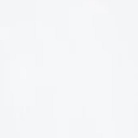
LIÊN HỆ
Số điện thoại: 0987329793
Địa chỉ: 489 Hoàng Quốc Việt, Dịch Vọng Hậu, Cầu Giấy, Hà
Nội, Việt Nam
Email: hoakymart@gmail.com
WEBSITE: https://hoakymart.net/