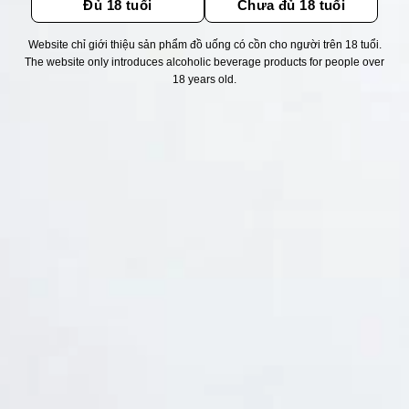
Đủ 18 tuổi
Chưa đủ 18 tuổi
Website chỉ giới thiệu sản phẩm đồ uống có cồn cho người trên 18 tuổi.
Thống kê truy cập
The website only introduces alcoholic beverage products for people over
18 years old.
👁 Tổng truy cập:
1713244
📅 Hôm nay:
4399
📆 Hôm qua:
11524
🟢 Đang online:
21
Fanpapge