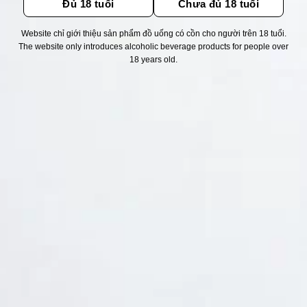
Đủ 18 tuổi
Chưa đủ 18 tuổi
Website chỉ giới thiệu sản phẩm đồ uống có cồn cho người trên 18 tuổi.
Thống kê truy cập
The website only introduces alcoholic beverage products for people over
18 years old.
👁 Tổng truy cập:
1732734
📅 Hôm nay:
11502
📆 Hôm qua:
12384
🟢 Đang online:
62
Fanpapge