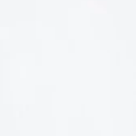
LIÊN HỆ
Số điện thoại: 0987329793
Địa chỉ: 489 Hoàng Quốc Việt, Dịch Vọng Hậu, Cầu Giấy, Hà
Nội, Việt Nam
Email: hoakymart@gmail.com
WEBSITE: https://hoakymart.net/