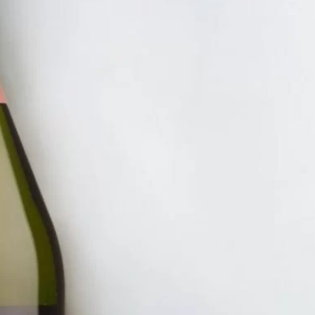
NHẤT 100K
RƯỢU V
VANG 
LUNE 
950.00
ĐĂNG KÝ EMAIL NH
Đăng ký để nhận thông báo mới nhất về khuyến m
bạn.