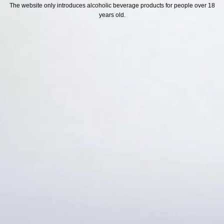
H SÁCH
Địa chỉ
The website only introduces alcoholic beverage products for people over 18
years old.
ách Hoàn Tiền
ách Giao Hàng
ch Đổi Trả - Bảo Hành
 Thông Tin Khách Hàng
Thức Thanh Toán
Thống kê truy cập
👁 Tổng truy cập:
1728614
📅 Hôm nay:
7383
📆 Hôm qua:
12384
🟢 Đang online:
68