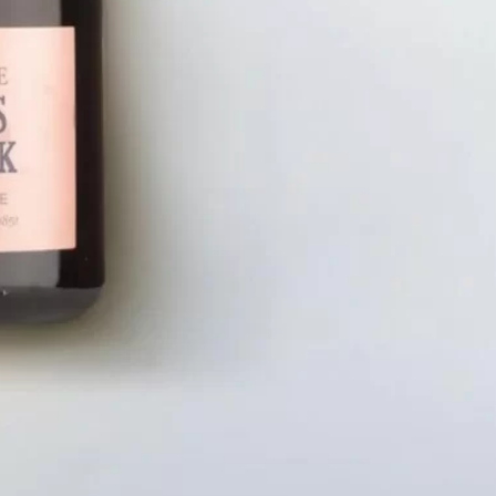
LIÊN HỆ
CHÍN
Số điện thoại: 0987329793
Chính S
Địa chỉ: 489 Hoàng Quốc Việt, Dịch
Chính S
Vọng Hậu, Cầu Giấy, Hà Nội, Việt Nam
Chính Sá
Email: hoakymart@gmail.com
Bảo Mật
WEBSITE: https://hoakymart.net/
Phương 