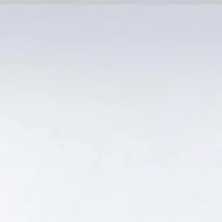
MẠI TỐT
Tin Tức
SẢN PHẨM BÁN CHẠY
GIỎ HÀNG /
0
₫
Hiển thị kết quả duy nhất
T RẺ