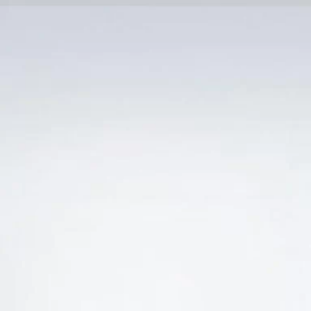
Trang Chủ
SẢN PHẨM KHUYẾN 
Ẻ “VANG PHÁP CLOS DES LUNES LUNE D'ARGEN
-17%