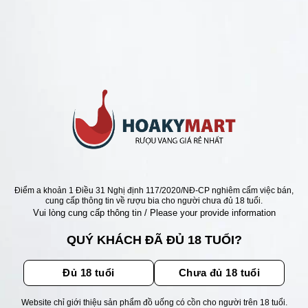
ANG PHÁP =>BÁN RẺ NHẤT 100K
PHÁP CLOS DES LUNES
D’ARGENT RẺ NHẤT
Giá
Giá
0
₫
790.000
₫
gốc
hiện
là:
tại
950.000 ₫.
là:
790.000 ₫.
ẬN ƯU ĐÃI
Điểm a khoản 1 Điều 31 Nghị định 117/2020/NĐ-CP nghiêm cấm việc bán,
cung cấp thông tin về rượu bia cho người chưa đủ 18 tuổi.
Vui lòng cung cấp thông tin / Please your provide information
ãi, sự kiện mới nhất dành cho
QUÝ KHÁCH ĐÃ ĐỦ 18 TUỔI?
Đủ 18 tuổi
Chưa đủ 18 tuổi
Website chỉ giới thiệu sản phẩm đồ uống có cồn cho người trên 18 tuổi.