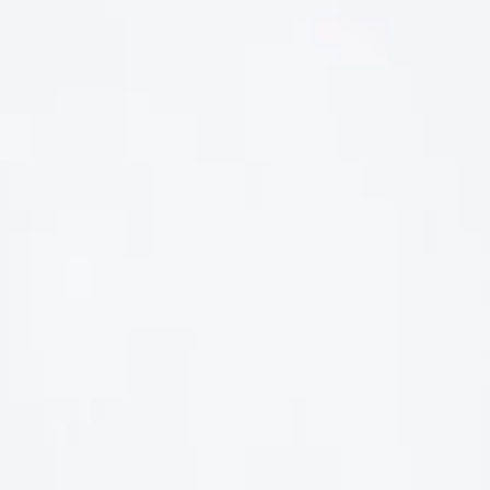
LIÊN HỆ
Số điện thoại: 0987329793
Địa chỉ: 489 Hoàng Quốc Việt, Dịch Vọng Hậu, Cầu Giấy, Hà
Nội, Việt Nam
Email: hoakymart@gmail.com
WEBSITE: https://hoakymart.net/