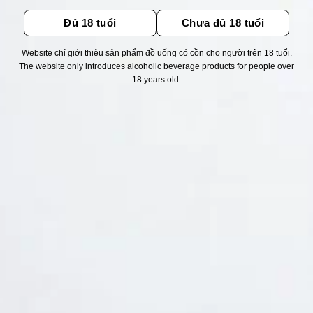
Đủ 18 tuổi
Chưa đủ 18 tuổi
Website chỉ giới thiệu sản phẩm đồ uống có cồn cho người trên 18 tuổi.
The website only introduces alcoholic beverage products for people over
Thống kê truy cập
18 years old.
👁 Tổng truy cập:
1718887
📅 Hôm nay:
10041
📆 Hôm qua:
11524
🟢 Đang online:
44
Fanpapge