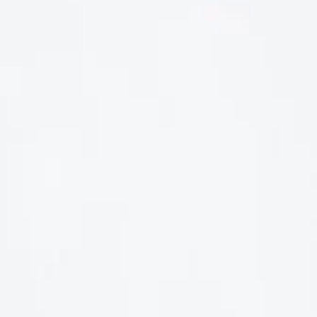
LIÊN HỆ
Số điện thoại: 0987329793
Địa chỉ: 489 Hoàng Quốc Việt, Dịch Vọng Hậu, Cầu Giấy, Hà
Nội, Việt Nam
Email: hoakymart@gmail.com
WEBSITE: https://hoakymart.net/