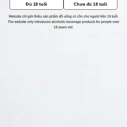
Đủ 18 tuổi
Chưa đủ 18 tuổi
Website chỉ giới thiệu sản phẩm đồ uống có cồn cho người trên 18 tuổi.
Thống kê truy cập
The website only introduces alcoholic beverage products for people over
18 years old.
👁 Tổng truy cập:
1720500
📅 Hôm nay:
11654
📆 Hôm qua:
11524
🟢 Đang online:
37
Fanpapge