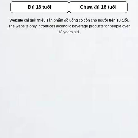
Đủ 18 tuổi
Chưa đủ 18 tuổi
Website chỉ giới thiệu sản phẩm đồ uống có cồn cho người trên 18 tuổi.
The website only introduces alcoholic beverage products for people over
Thống kê truy cập
18 years old.
👁 Tổng truy cập:
1722244
📅 Hôm nay:
1013
📆 Hôm qua:
12384
🟢 Đang online:
39
Fanpapge