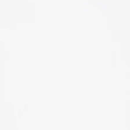
LIÊN HỆ
Số điện thoại: 0987329793
Địa chỉ: 489 Hoàng Quốc Việt, Dịch Vọng Hậu, Cầu Giấy, Hà
Nội, Việt Nam
Email: hoakymart@gmail.com
WEBSITE: https://hoakymart.net/