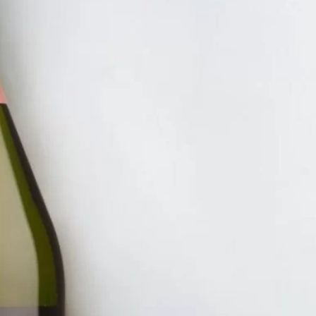
NHẤT 100K
RƯỢU V
VANG 
SAINT 
3.200.
ĐĂNG KÝ EMAIL NH
Đăng ký để nhận thông báo mới nhất về khuyến m
bạn.