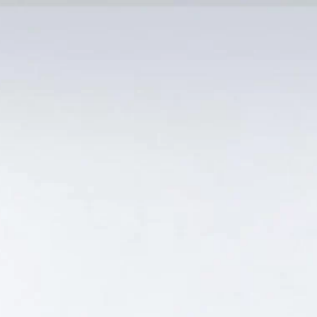
MẠI TỐT
Tin Tức
SẢN PHẨM BÁN CHẠY
GIỎ HÀNG /
0
₫
Hiển thị kết quả duy nhất