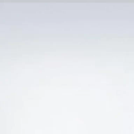
Trang Chủ
SẢN PHẨM KHUYẾN 
“VANG PHÁP HERITAGE DE NIER GIÁ RẺ”
-13%