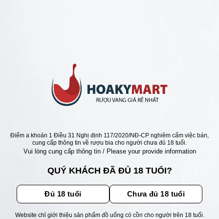
ANG PHÁP =>BÁN RẺ NHẤT 100K
PHÁP HERITAGE DE NIER
EMILION RẺ NHẤT
Giá
Giá
000
₫
2.780.000
₫
gốc
hiện
là:
tại
3.200.000 ₫.
là:
2.780.000 ₫.
ẬN ƯU ĐÃI
Điểm a khoản 1 Điều 31 Nghị định 117/2020/NĐ-CP nghiêm cấm việc bán,
cung cấp thông tin về rượu bia cho người chưa đủ 18 tuổi.
Vui lòng cung cấp thông tin / Please your provide information
ãi, sự kiện mới nhất dành cho
QUÝ KHÁCH ĐÃ ĐỦ 18 TUỔI?
Đủ 18 tuổi
Chưa đủ 18 tuổi
Website chỉ giới thiệu sản phẩm đồ uống có cồn cho người trên 18 tuổi.