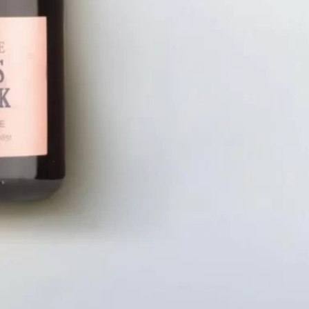
LIÊN HỆ
CHÍN
Số điện thoại: 0987329793
Chính S
Địa chỉ: 489 Hoàng Quốc Việt, Dịch
Chính S
Vọng Hậu, Cầu Giấy, Hà Nội, Việt Nam
Chính Sá
Email: hoakymart@gmail.com
Bảo Mật
WEBSITE: https://hoakymart.net/
Phương 