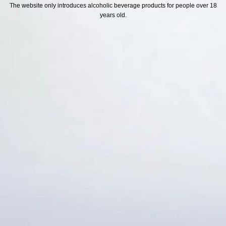
H SÁCH
Địa chỉ
The website only introduces alcoholic beverage products for people over 18
years old.
ách Hoàn Tiền
ách Giao Hàng
ch Đổi Trả - Bảo Hành
 Thông Tin Khách Hàng
Thức Thanh Toán
Thống kê truy cập
👁 Tổng truy cập:
1726774
📅 Hôm nay:
5543
📆 Hôm qua:
12384
🟢 Đang online:
46