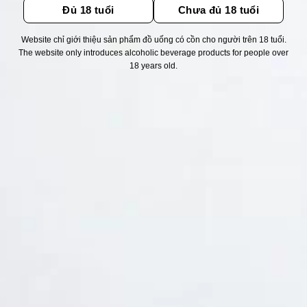
Đủ 18 tuổi
Chưa đủ 18 tuổi
Website chỉ giới thiệu sản phẩm đồ uống có cồn cho người trên 18 tuổi.
Thống kê truy cập
The website only introduces alcoholic beverage products for people over
18 years old.
👁 Tổng truy cập:
1726709
📅 Hôm nay:
5478
📆 Hôm qua:
12384
🟢 Đang online:
57
Fanpapge