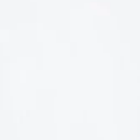
LIÊN HỆ
Số điện thoại: 0987329793
Địa chỉ: 489 Hoàng Quốc Việt, Dịch Vọng Hậu, Cầu Giấy, Hà
Nội, Việt Nam
Email: hoakymart@gmail.com
WEBSITE: https://hoakymart.net/