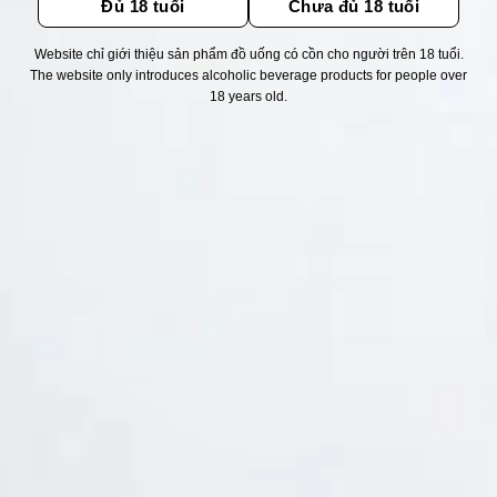
Đủ 18 tuổi
Chưa đủ 18 tuổi
Website chỉ giới thiệu sản phẩm đồ uống có cồn cho người trên 18 tuổi.
Thống kê truy cập
The website only introduces alcoholic beverage products for people over
18 years old.
👁 Tổng truy cập:
1746791
📅 Hôm nay:
10571
📆 Hôm qua:
14976
🟢 Đang online:
49
Fanpapge