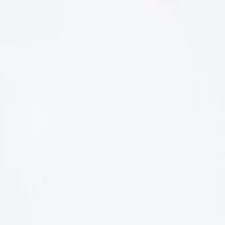
LIÊN HỆ
Số điện thoại: 0987329793
Địa chỉ: 489 Hoàng Quốc Việt, Dịch Vọng Hậu, Cầu Giấy, Hà
Nội, Việt Nam
Email: hoakymart@gmail.com
WEBSITE: https://hoakymart.net/