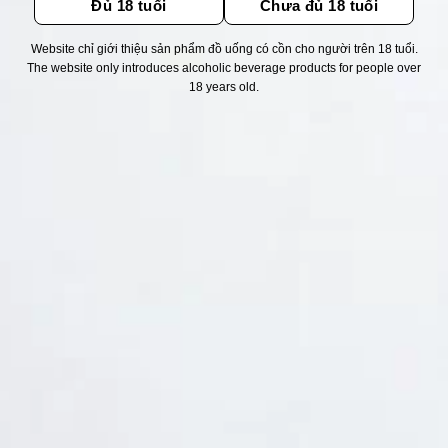
Đủ 18 tuổi
Chưa đủ 18 tuổi
Website chỉ giới thiệu sản phẩm đồ uống có cồn cho người trên 18 tuổi.
Thống kê truy cập
The website only introduces alcoholic beverage products for people over
18 years old.
👁 Tổng truy cập:
1714024
📅 Hôm nay:
5179
📆 Hôm qua:
11524
🟢 Đang online:
41
Fanpapge