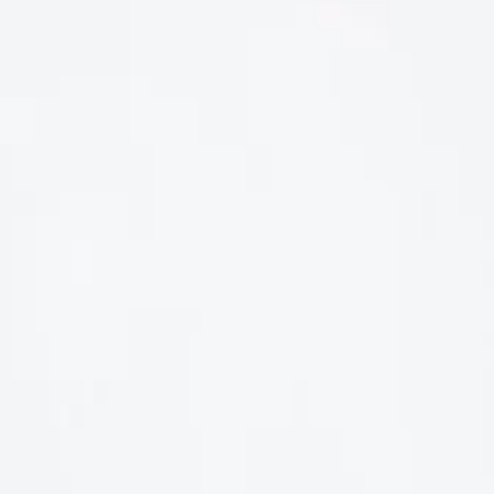
LIÊN HỆ
Số điện thoại: 0987329793
Địa chỉ: 489 Hoàng Quốc Việt, Dịch Vọng Hậu, Cầu Giấy, Hà
Nội, Việt Nam
Email: hoakymart@gmail.com
WEBSITE: https://hoakymart.net/