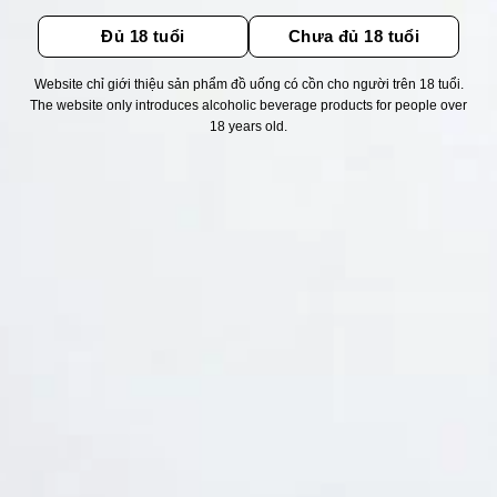
Đủ 18 tuổi
Chưa đủ 18 tuổi
Website chỉ giới thiệu sản phẩm đồ uống có cồn cho người trên 18 tuổi.
The website only introduces alcoholic beverage products for people over
Thống kê truy cập
18 years old.
👁 Tổng truy cập:
1736015
📅 Hôm nay:
14781
📆 Hôm qua:
12384
🟢 Đang online:
64
Fanpapge