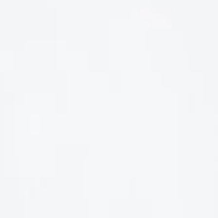
LIÊN HỆ
Số điện thoại: 0987329793
Địa chỉ: 489 Hoàng Quốc Việt, Dịch Vọng Hậu, Cầu Giấy, Hà
Nội, Việt Nam
Email: hoakymart@gmail.com
WEBSITE: https://hoakymart.net/