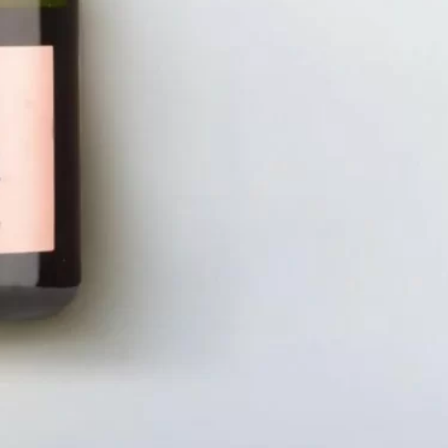
LIÊN HỆ
CHÍN
Số điện thoại: 0987329793
Chính S
Địa chỉ: 489 Hoàng Quốc Việt, Dịch
Chính S
Vọng Hậu, Cầu Giấy, Hà Nội, Việt Nam
Chính Sá
Email: hoakymart@gmail.com
Bảo Mật
WEBSITE: https://hoakymart.net/
Phương 