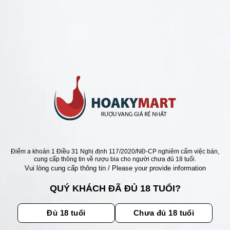
ANG Ý GIÁ RẺ NHẤT
Ý 19 CANTINE ERARIO
N 19 ĐỘ =>GIÁ RẺ NHẤT
xếp
Giá
Giá
000
₫
1.650.000
₫
gốc
hiện
5
là:
tại
2.250.000 ₫.
là:
1.650.000 ₫.
Điểm a khoản 1 Điều 31 Nghị định 117/2020/NĐ-CP nghiêm cấm việc bán,
ẬN ƯU ĐÃI
cung cấp thông tin về rượu bia cho người chưa đủ 18 tuổi.
Vui lòng cung cấp thông tin / Please your provide information
ãi, sự kiện mới nhất dành cho
QUÝ KHÁCH ĐÃ ĐỦ 18 TUỔI?
Đủ 18 tuổi
Chưa đủ 18 tuổi