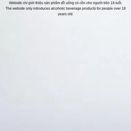
Website chỉ giới thiệu sản phẩm đồ uống có cồn cho người trên 18 tuổi.
The website only introduces alcoholic beverage products for people over 18
H SÁCH
Địa chỉ
years old.
ách Hoàn Tiền
ách Giao Hàng
ch Đổi Trả - Bảo Hành
 Thông Tin Khách Hàng
Thức Thanh Toán
Thống kê truy cập
👁 Tổng truy cập:
1757150
📅 Hôm nay:
5977
📆 Hôm qua:
14948