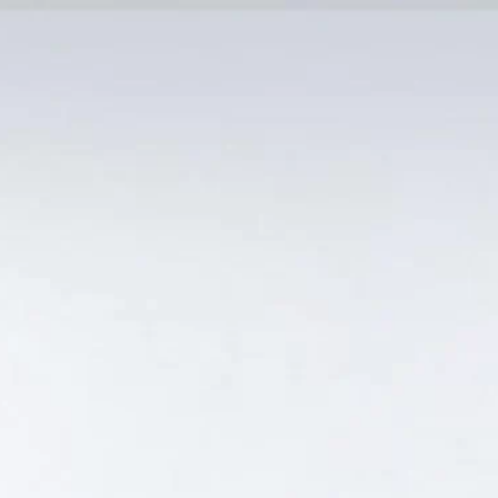
MẠI TỐT
Tin Tức
SẢN PHẨM BÁN CHẠY
GIỎ HÀNG /
0
₫
Hiển thị kết quả duy nhất
TIVO DI