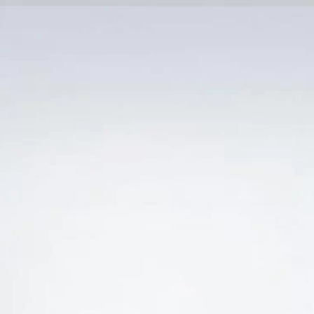
Trang Chủ
SẢN PHẨM KHUYẾN 
 “VANG Ý 19 ĐỘ CANTINE ERARIO GOLDEN PRIMI
-27%