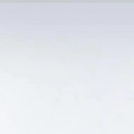
MẠI TỐT
Tin Tức
SẢN PHẨM BÁN CHẠY
GIỎ HÀNG /
0
₫
Hiển thị kết quả duy nhất
VA PHÂN