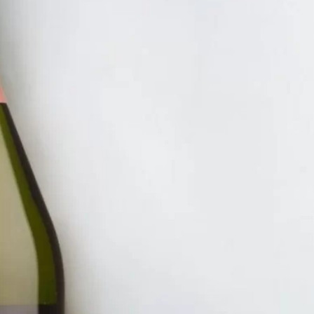
RƯỢU V
VANG Y
MANDU
3.500.
ĐĂNG KÝ EMAIL NH
Đăng ký để nhận thông báo mới nhất về khuyến m
bạn.