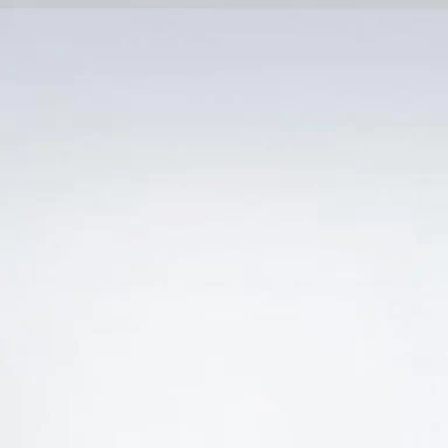
Trang Chủ
SẢN PHẨM KHUYẾN 
 “VANG Ý 1921 PRIMITIVO DI MANDURIA RESER
-19%