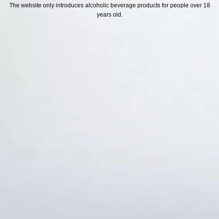
H SÁCH
Địa chỉ
The website only introduces alcoholic beverage products for people over 18
years old.
ách Hoàn Tiền
ách Giao Hàng
ch Đổi Trả - Bảo Hành
 Thông Tin Khách Hàng
Thức Thanh Toán
Thống kê truy cập
👁 Tổng truy cập:
1742779
📅 Hôm nay:
6562
📆 Hôm qua:
14976
🟢 Đang online:
71