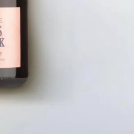
LIÊN HỆ
CHÍN
Số điện thoại: 0987329793
Chính S
Địa chỉ: 489 Hoàng Quốc Việt, Dịch
Chính S
Vọng Hậu, Cầu Giấy, Hà Nội, Việt Nam
Chính Sá
Email: hoakymart@gmail.com
Bảo Mật
WEBSITE: https://hoakymart.net/
Phương 