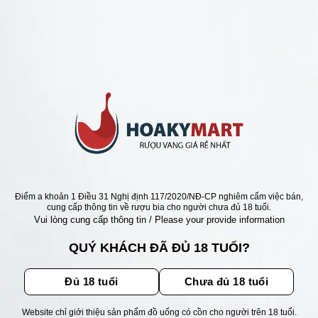
ANG Ý GIÁ RẺ NHẤT
́ 1921 PRIMITIVO DI
RIA RISERVA =>CỰC RẺ
Giá
Giá
000
₫
2.850.000
₫
gốc
hiện
là:
tại
3.500.000 ₫.
là:
2.850.000 ₫.
ẬN ƯU ĐÃI
Điểm a khoản 1 Điều 31 Nghị định 117/2020/NĐ-CP nghiêm cấm việc bán,
cung cấp thông tin về rượu bia cho người chưa đủ 18 tuổi.
Vui lòng cung cấp thông tin / Please your provide information
ãi, sự kiện mới nhất dành cho
QUÝ KHÁCH ĐÃ ĐỦ 18 TUỔI?
Đủ 18 tuổi
Chưa đủ 18 tuổi
Website chỉ giới thiệu sản phẩm đồ uống có cồn cho người trên 18 tuổi.