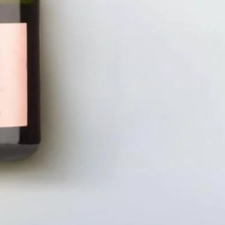
LIÊN HỆ
CHÍN
Số điện thoại: 0987329793
Chính S
Địa chỉ: 489 Hoàng Quốc Việt, Dịch
Chính S
Vọng Hậu, Cầu Giấy, Hà Nội, Việt Nam
Chính Sá
Email: hoakymart@gmail.com
Bảo Mật
WEBSITE: https://hoakymart.net/
Phương 