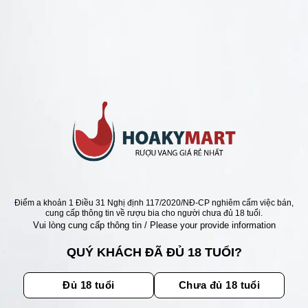
ANG Ý GIÁ RẺ NHẤT
RƯỢU VANG Ý GIÁ RẺ NHẤT
Ý APPASSIMENTO
VANG Ý APPASSIMENTO
NE DEZZANI 15 ĐỘ
GATTONE DEZZANI 15 ĐỘ C
HÃNG
Giá
Giá
1.600.000
₫
1.250.000
₫
gốc
hiện
là:
tại
xếp
Giá
Giá
000
₫
1.250.000
₫
1.600.000 ₫.
là:
gốc
hiện
5
1.250.
là:
tại
1.600.000 ₫.
là:
1.250.000 ₫.
Điểm a khoản 1 Điều 31 Nghị định 117/2020/NĐ-CP nghiêm cấm việc bán,
ẬN ƯU ĐÃI
cung cấp thông tin về rượu bia cho người chưa đủ 18 tuổi.
Vui lòng cung cấp thông tin / Please your provide information
ãi, sự kiện mới nhất dành cho
QUÝ KHÁCH ĐÃ ĐỦ 18 TUỔI?
Đủ 18 tuổi
Chưa đủ 18 tuổi