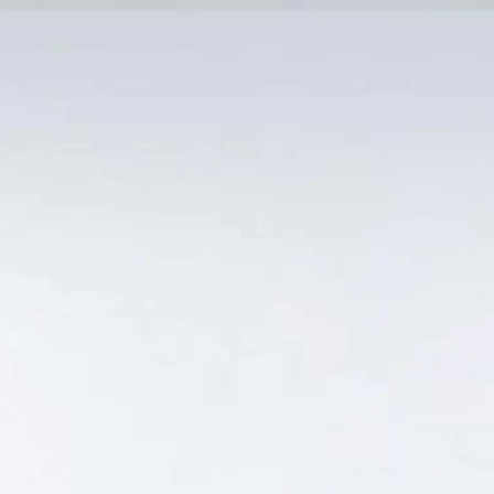
MẠI TỐT
Tin Tức
SẢN PHẨM BÁN CHẠY
GIỎ HÀNG /
0
₫
Hiển thị tất cả 2 kết quả
-22%