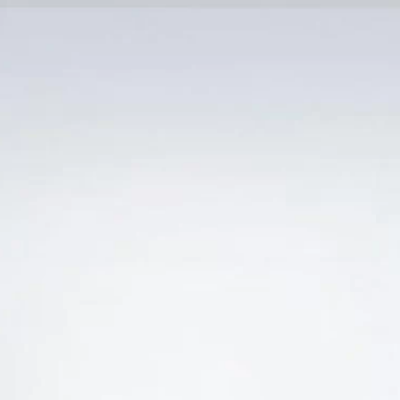
Trang Chủ
SẢN PHẨM KHUYẾN 
Ẻ “VANG Ý APPASSIMENTO GATTONE DEZZANI”
-22%