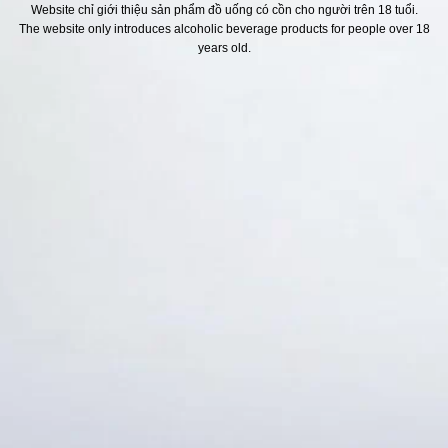
Website chỉ giới thiệu sản phẩm đồ uống có cồn cho người trên 18 tuổi.
The website only introduces alcoholic beverage products for people over 18
H SÁCH
Địa chỉ
years old.
ách Hoàn Tiền
ách Giao Hàng
ch Đổi Trả - Bảo Hành
 Thông Tin Khách Hàng
Thức Thanh Toán
Thống kê truy cập
👁 Tổng truy cập:
1742188
📅 Hôm nay:
5971
📆 Hôm qua:
14976