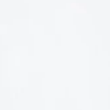
LIÊN HỆ
Số điện thoại: 0987329793
Địa chỉ: 489 Hoàng Quốc Việt, Dịch Vọng Hậu, Cầu Giấy, Hà
Nội, Việt Nam
Email: hoakymart@gmail.com
WEBSITE: https://hoakymart.net/