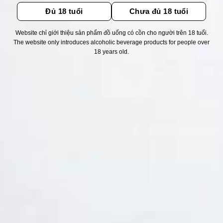
Đủ 18 tuổi
Chưa đủ 18 tuổi
Website chỉ giới thiệu sản phẩm đồ uống có cồn cho người trên 18 tuổi.
The website only introduces alcoholic beverage products for people over
Thống kê truy cập
18 years old.
👁 Tổng truy cập:
1757116
📅 Hôm nay:
5943
📆 Hôm qua:
14948
🟢 Đang online:
27
Fanpapge