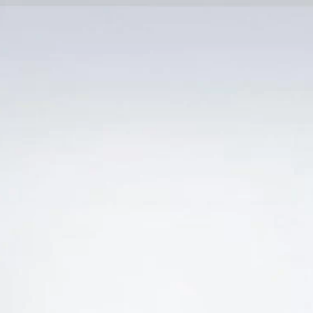
Trang Chủ
SẢN PHẨM KHUYẾN 
Ẻ “VANG Ý ĐỘ CAO UỐNG NGON”
-52%