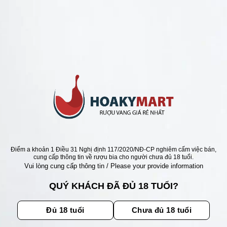
ANG Ý GIÁ RẺ NHẤT
Ý POGGIO MARU
AMARO 16,5 ĐỘ RẺ NHẤT
xếp
Giá
Giá
000
₫
700.000
₫
gốc
hiện
5
là:
tại
1.450.000 ₫.
là:
700.000 ₫.
Điểm a khoản 1 Điều 31 Nghị định 117/2020/NĐ-CP nghiêm cấm việc bán,
ẬN ƯU ĐÃI
cung cấp thông tin về rượu bia cho người chưa đủ 18 tuổi.
Vui lòng cung cấp thông tin / Please your provide information
ãi, sự kiện mới nhất dành cho
QUÝ KHÁCH ĐÃ ĐỦ 18 TUỔI?
Đủ 18 tuổi
Chưa đủ 18 tuổi