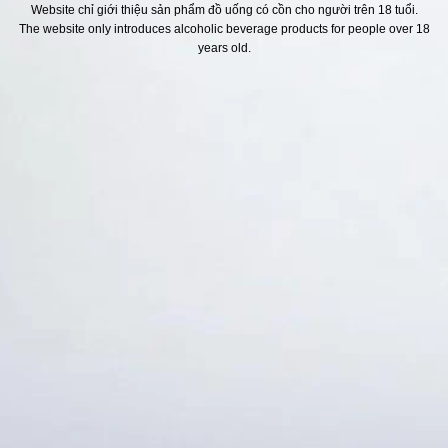
Website chỉ giới thiệu sản phẩm đồ uống có cồn cho người trên 18 tuổi.
The website only introduces alcoholic beverage products for people over 18
H SÁCH
Địa chỉ
years old.
ách Hoàn Tiền
ách Giao Hàng
ch Đổi Trả - Bảo Hành
 Thông Tin Khách Hàng
Thức Thanh Toán
Thống kê truy cập
👁 Tổng truy cập:
1732712
📅 Hôm nay:
11480
📆 Hôm qua:
12384