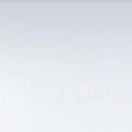
MẠI TỐT
Tin Tức
SẢN PHẨM BÁN CHẠY
GIỎ HÀNG /
0
₫
Hiển thị kết quả duy nhất