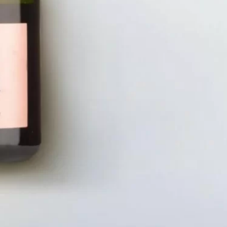
LIÊN HỆ
CHÍN
Số điện thoại: 0987329793
Chính S
Địa chỉ: 489 Hoàng Quốc Việt, Dịch
Chính S
Vọng Hậu, Cầu Giấy, Hà Nội, Việt Nam
Chính Sá
Email: hoakymart@gmail.com
Bảo Mật
WEBSITE: https://hoakymart.net/
Phương 