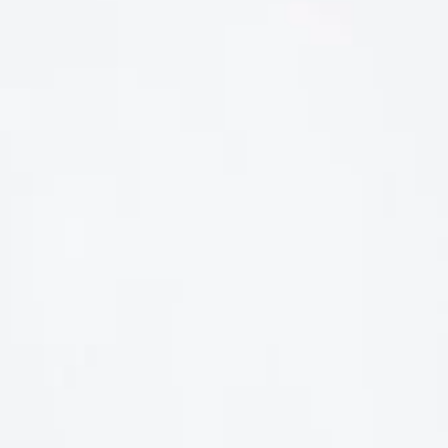
LIÊN HỆ
Số điện thoại: 0987329793
Địa chỉ: 489 Hoàng Quốc Việt, Dịch Vọng Hậu, Cầu Giấy, Hà
Nội, Việt Nam
Email: hoakymart@gmail.com
WEBSITE: https://hoakymart.net/