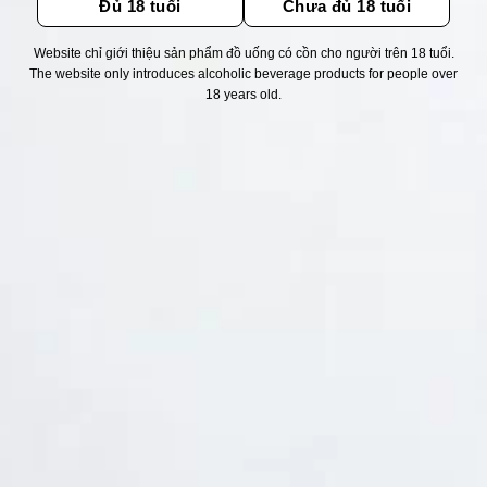
Đủ 18 tuổi
Chưa đủ 18 tuổi
Website chỉ giới thiệu sản phẩm đồ uống có cồn cho người trên 18 tuổi.
Thống kê truy cập
The website only introduces alcoholic beverage products for people over
18 years old.
👁 Tổng truy cập:
1711959
📅 Hôm nay:
3115
📆 Hôm qua:
11524
🟢 Đang online:
38
Fanpapge