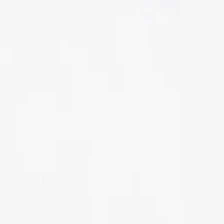
LIÊN HỆ
Số điện thoại: 0987329793
Địa chỉ: 489 Hoàng Quốc Việt, Dịch Vọng Hậu, Cầu Giấy, Hà
Nội, Việt Nam
Email: hoakymart@gmail.com
WEBSITE: https://hoakymart.net/