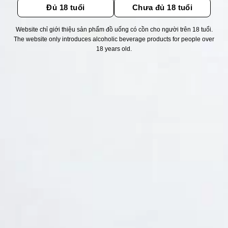
Đủ 18 tuổi
Chưa đủ 18 tuổi
Website chỉ giới thiệu sản phẩm đồ uống có cồn cho người trên 18 tuổi.
Thống kê truy cập
The website only introduces alcoholic beverage products for people over
18 years old.
👁 Tổng truy cập:
1741471
📅 Hôm nay:
5256
📆 Hôm qua:
14976
🟢 Đang online:
55
Fanpapge