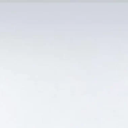
MẠI TỐT
Tin Tức
SẢN PHẨM BÁN CHẠY
GIỎ HÀNG /
0
₫
Hiển thị kết quả duy nhất
 15 ĐỘ