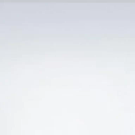
Trang Chủ
SẢN PHẨM KHUYẾN 
 “VANG Ý VARVAGLIONE MASSERIA PIZZARIELLO
-13%