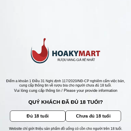
ANG Ý GIÁ RẺ NHẤT
Ý VARVAGLIONE MASSERIA
RIELLO =>QUÁ RẺ
Giá
Giá
000
₫
3.400.000
₫
gốc
hiện
là:
tại
3.900.000 ₫.
là:
3.400.000 ₫.
ẬN ƯU ĐÃI
Điểm a khoản 1 Điều 31 Nghị định 117/2020/NĐ-CP nghiêm cấm việc bán,
cung cấp thông tin về rượu bia cho người chưa đủ 18 tuổi.
Vui lòng cung cấp thông tin / Please your provide information
ãi, sự kiện mới nhất dành cho
QUÝ KHÁCH ĐÃ ĐỦ 18 TUỔI?
Đủ 18 tuổi
Chưa đủ 18 tuổi
Website chỉ giới thiệu sản phẩm đồ uống có cồn cho người trên 18 tuổi.