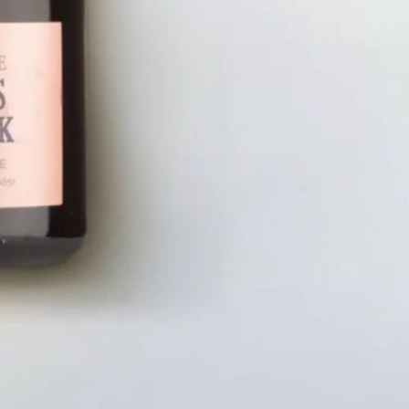
LIÊN HỆ
CHÍN
Số điện thoại: 0987329793
Chính S
Địa chỉ: 489 Hoàng Quốc Việt, Dịch
Chính S
Vọng Hậu, Cầu Giấy, Hà Nội, Việt Nam
Chính Sá
Email: hoakymart@gmail.com
Bảo Mật
WEBSITE: https://hoakymart.net/
Phương 