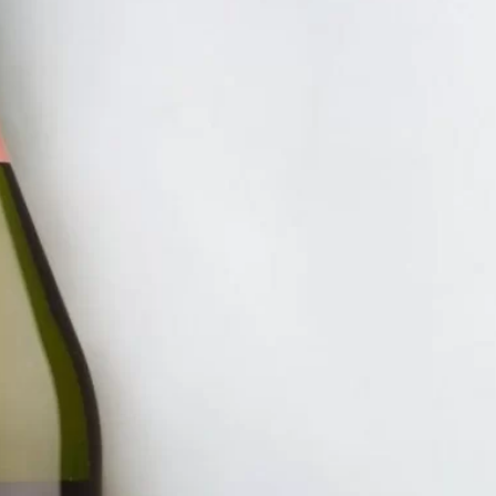
RƯỢU V
VANG 
PIZZA
3.900.
ĐĂNG KÝ EMAIL NH
Đăng ký để nhận thông báo mới nhất về khuyến m
bạn.