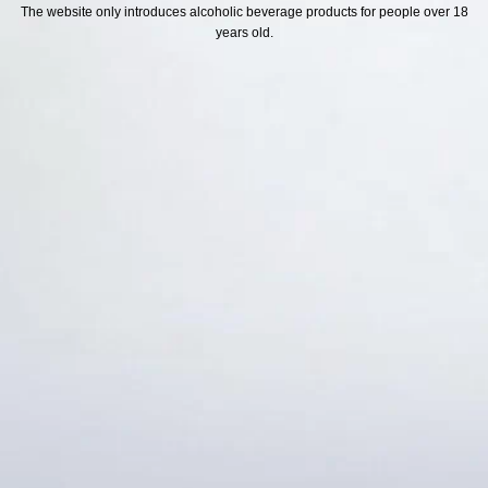
H SÁCH
Địa chỉ
The website only introduces alcoholic beverage products for people over 18
years old.
ách Hoàn Tiền
ách Giao Hàng
ch Đổi Trả - Bảo Hành
 Thông Tin Khách Hàng
Thức Thanh Toán
Thống kê truy cập
👁 Tổng truy cập:
1715348
📅 Hôm nay:
6502
📆 Hôm qua:
11524
🟢 Đang online:
35