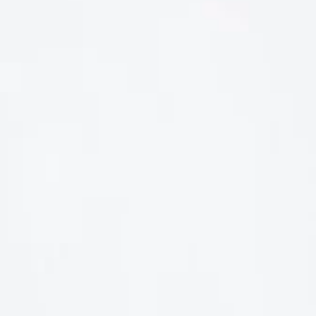
LIÊN HỆ
Số điện thoại: 0987329793
Địa chỉ: 489 Hoàng Quốc Việt, Dịch Vọng Hậu, Cầu Giấy, Hà
Nội, Việt Nam
Email: hoakymart@gmail.com
WEBSITE: https://hoakymart.net/