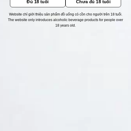
Đủ 18 tuổi
Chưa đủ 18 tuổi
Website chỉ giới thiệu sản phẩm đồ uống có cồn cho người trên 18 tuổi.
Thống kê truy cập
The website only introduces alcoholic beverage products for people over
18 years old.
👁 Tổng truy cập:
1723591
📅 Hôm nay:
2360
📆 Hôm qua:
12384
🟢 Đang online:
43
Fanpapge