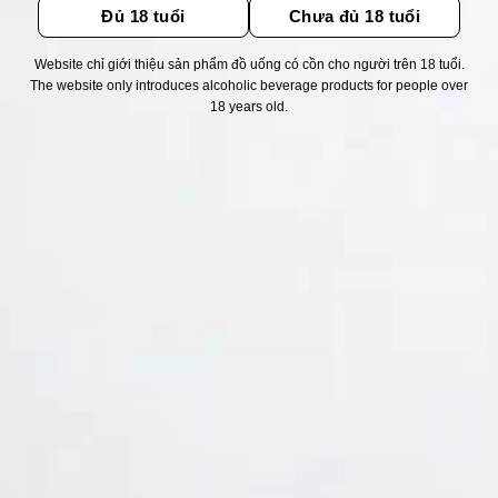
Đủ 18 tuổi
Chưa đủ 18 tuổi
Website chỉ giới thiệu sản phẩm đồ uống có cồn cho người trên 18 tuổi.
Thống kê truy cập
The website only introduces alcoholic beverage products for people over
18 years old.
👁 Tổng truy cập:
1725148
📅 Hôm nay:
3917
📆 Hôm qua:
12384
🟢 Đang online:
56
Fanpapge