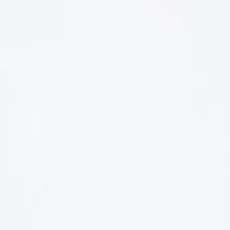
LIÊN HỆ
Số điện thoại: 0987329793
Địa chỉ: 489 Hoàng Quốc Việt, Dịch Vọng Hậu, Cầu Giấy, Hà
Nội, Việt Nam
Email: hoakymart@gmail.com
WEBSITE: https://hoakymart.net/