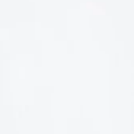
LIÊN HỆ
Số điện thoại: 0987329793
Địa chỉ: 489 Hoàng Quốc Việt, Dịch Vọng Hậu, Cầu Giấy, Hà
Nội, Việt Nam
Email: hoakymart@gmail.com
WEBSITE: https://hoakymart.net/