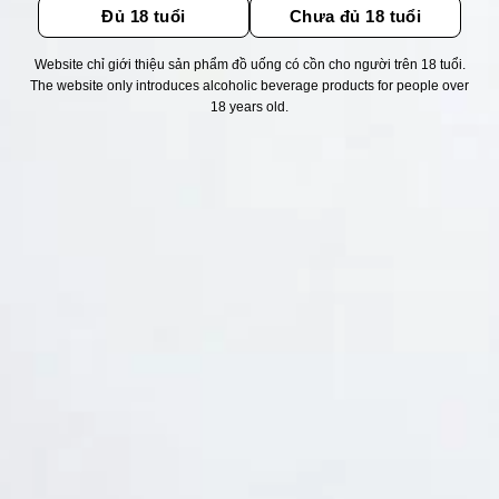
Đủ 18 tuổi
Chưa đủ 18 tuổi
Website chỉ giới thiệu sản phẩm đồ uống có cồn cho người trên 18 tuổi.
Thống kê truy cập
The website only introduces alcoholic beverage products for people over
18 years old.
👁 Tổng truy cập:
1756465
📅 Hôm nay:
5292
📆 Hôm qua:
14948
🟢 Đang online:
45
Fanpapge