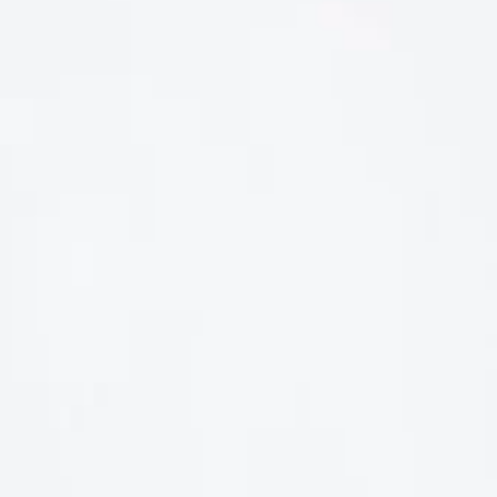
LIÊN HỆ
Số điện thoại: 0987329793
Địa chỉ: 489 Hoàng Quốc Việt, Dịch Vọng Hậu, Cầu Giấy, Hà
Nội, Việt Nam
Email: hoakymart@gmail.com
WEBSITE: https://hoakymart.net/