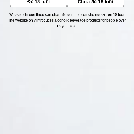
Đủ 18 tuổi
Chưa đủ 18 tuổi
Website chỉ giới thiệu sản phẩm đồ uống có cồn cho người trên 18 tuổi.
Thống kê truy cập
The website only introduces alcoholic beverage products for people over
18 years old.
👁 Tổng truy cập:
1767234
📅 Hôm nay:
4794
📆 Hôm qua:
11263
🟢 Đang online:
36
Fanpapge