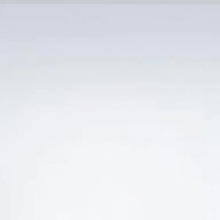
Trang Chủ
SẢN PHẨM KHUYẾN 
Ẻ “VILLA RANCO RESERVA CABERNET SAUVIGN
-29%