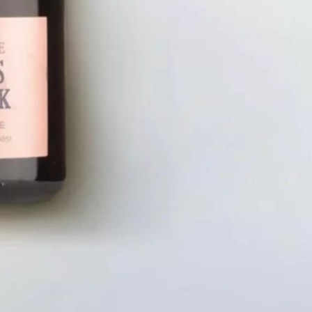
LIÊN HỆ
CHÍN
Số điện thoại: 0987329793
Chính S
Địa chỉ: 489 Hoàng Quốc Việt, Dịch
Chính S
Vọng Hậu, Cầu Giấy, Hà Nội, Việt Nam
Chính Sá
Email: hoakymart@gmail.com
Bảo Mật
WEBSITE: https://hoakymart.net/
Phương 