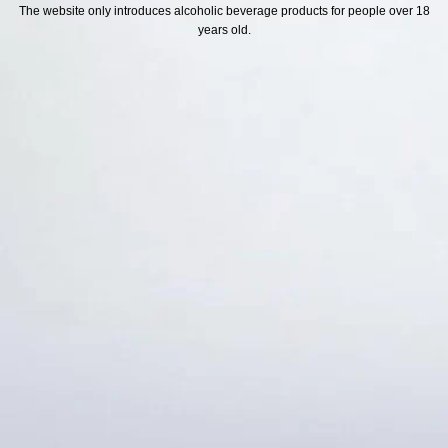
H SÁCH
Địa chỉ
The website only introduces alcoholic beverage products for people over 18
years old.
ách Hoàn Tiền
ách Giao Hàng
ch Đổi Trả - Bảo Hành
 Thông Tin Khách Hàng
Thức Thanh Toán
Thống kê truy cập
👁 Tổng truy cập:
1730315
📅 Hôm nay:
9083
📆 Hôm qua:
12384
🟢 Đang online:
57