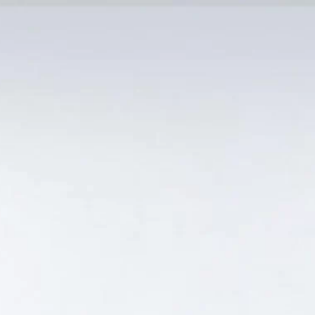
MẠI TỐT
Tin Tức
SẢN PHẨM BÁN CHẠY
GIỎ HÀNG /
0
₫
Hiển thị kết quả duy nhất
ON NÊN