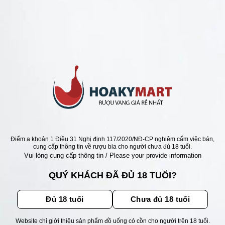
ANG CHILE RẺ NHẤT 95K
CHILE VILLA RANCO
RVA CABERNET
IGNON
Giá
Giá
0
₫
245.000
₫
gốc
hiện
là:
tại
345.000 ₫.
là:
245.000 ₫.
ẬN ƯU ĐÃI
Điểm a khoản 1 Điều 31 Nghị định 117/2020/NĐ-CP nghiêm cấm việc bán,
cung cấp thông tin về rượu bia cho người chưa đủ 18 tuổi.
Vui lòng cung cấp thông tin / Please your provide information
ãi, sự kiện mới nhất dành cho
QUÝ KHÁCH ĐÃ ĐỦ 18 TUỔI?
Đủ 18 tuổi
Chưa đủ 18 tuổi
Website chỉ giới thiệu sản phẩm đồ uống có cồn cho người trên 18 tuổi.