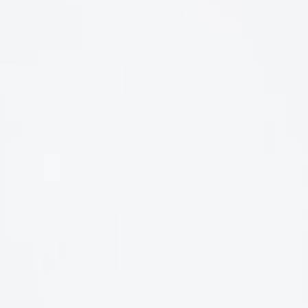
LIÊN HỆ
Số điện thoại: 0987329793
Địa chỉ: 489 Hoàng Quốc Việt, Dịch Vọng Hậu, Cầu Giấy, Hà
Nội, Việt Nam
Email: hoakymart@gmail.com
WEBSITE: https://hoakymart.net/