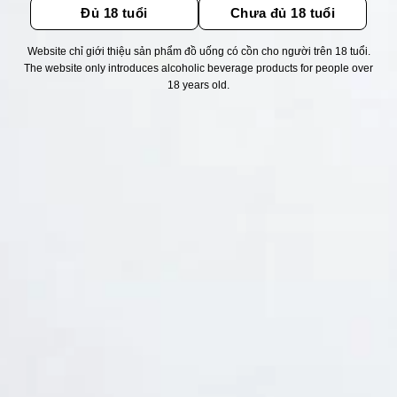
Đủ 18 tuổi
Chưa đủ 18 tuổi
Website chỉ giới thiệu sản phẩm đồ uống có cồn cho người trên 18 tuổi.
Thống kê truy cập
The website only introduces alcoholic beverage products for people over
18 years old.
👁 Tổng truy cập:
1744916
📅 Hôm nay:
8697
📆 Hôm qua:
14976
🟢 Đang online:
61
Fanpapge