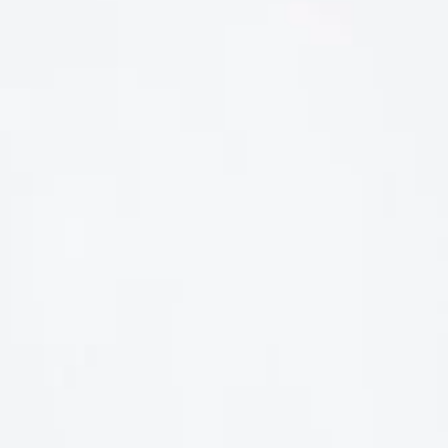
LIÊN HỆ
Số điện thoại: 0987329793
Địa chỉ: 489 Hoàng Quốc Việt, Dịch Vọng Hậu, Cầu Giấy, Hà
Nội, Việt Nam
Email: hoakymart@gmail.com
WEBSITE: https://hoakymart.net/