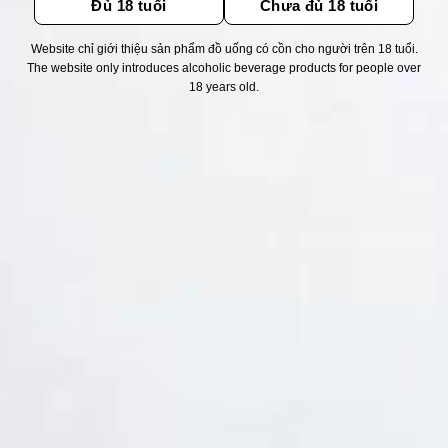
Đủ 18 tuổi
Chưa đủ 18 tuổi
Website chỉ giới thiệu sản phẩm đồ uống có cồn cho người trên 18 tuổi.
Thống kê truy cập
The website only introduces alcoholic beverage products for people over
18 years old.
👁 Tổng truy cập:
1752462
📅 Hôm nay:
1290
📆 Hôm qua:
14948
🟢 Đang online:
38
Fanpapge