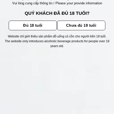
Vui lòng cung cấp thông tin / Please your provide information
QUÝ KHÁCH ĐÃ ĐỦ 18 TUỔI?
Đủ 18 tuổi
Chưa đủ 18 tuổi
Website chỉ giới thiệu sản phẩm đồ uống có cồn cho người trên 18 tuổi.
The website only introduces alcoholic beverage products for people over 18
years old.