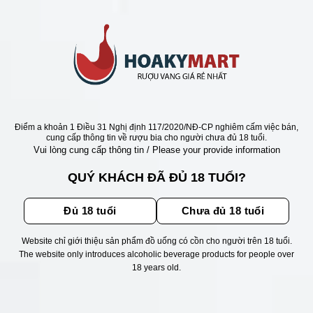
BÀI VIẾT MỚI
Điểm a khoản 1 Điều 31 Nghị định 117/2020/NĐ-CP nghiêm cấm việc bán,
cung cấp thông tin về rượu bia cho người chưa đủ 18 tuổi.
Vui lòng cung cấp thông tin / Please your provide information
Điều cần biết trước khi lựa chọn rượu vang đỏ nhập khẩu
QUÝ KHÁCH ĐÃ ĐỦ 18 TUỔI?
Rượu vang đỏ phù hợp để làm quà tặng không?
Đủ 18 tuổi
Chưa đủ 18 tuổi
Vì sao rượu vang đỏ luôn là lựa chọn đầu tiên trong những
bữa tiệc sang trọng?
Website chỉ giới thiệu sản phẩm đồ uống có cồn cho người trên 18 tuổi.
The website only introduces alcoholic beverage products for people over
Rượu Vang Bịch Ngọt Làm Quà Được Không? 7 Điều Cần
18 years old.
Biết
Rượu Vang Argentina Nổi Tiếng Vì Điều Gì? 7 Lý Do Đáng