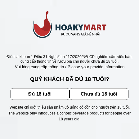
BÀI VIẾT MỚI
Điểm a khoản 1 Điều 31 Nghị định 117/2020/NĐ-CP nghiêm cấm việc bán,
cung cấp thông tin về rượu bia cho người chưa đủ 18 tuổi.
Vui lòng cung cấp thông tin / Please your provide information
Điều cần biết trước khi lựa chọn rượu vang đỏ nhập khẩu
QUÝ KHÁCH ĐÃ ĐỦ 18 TUỔI?
Rượu vang đỏ phù hợp để làm quà tặng không?
Đủ 18 tuổi
Chưa đủ 18 tuổi
Vì sao rượu vang đỏ luôn là lựa chọn đầu tiên trong những
bữa tiệc sang trọng?
Website chỉ giới thiệu sản phẩm đồ uống có cồn cho người trên 18 tuổi.
The website only introduces alcoholic beverage products for people over
Rượu Vang Bịch Ngọt Làm Quà Được Không? 7 Điều Cần
18 years old.
Biết
Rượu Vang Argentina Nổi Tiếng Vì Điều Gì? 7 Lý Do Đáng